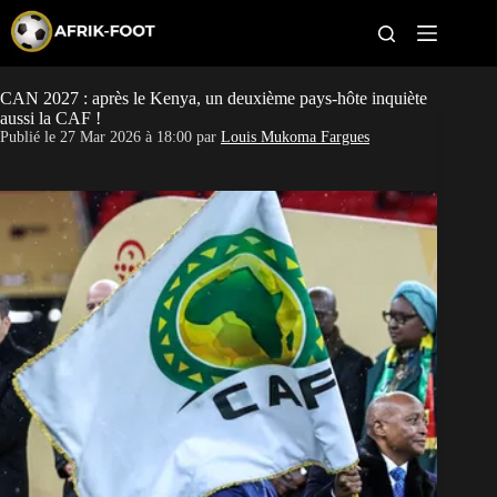
S
k
i
p
t
CAN 2027 : après le Kenya, un deuxième pays-hôte inquiète
CAN féminine
o
aussi la CAF !
c
Publié le
27 Mar 2026 à 18:00
par
Louis Mukoma Fargues
o
CAN 2027
n
t
Pays
e
n
t
Clubs
Classement
Paris sportifs