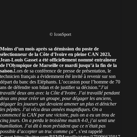
© IconSport
Moins d’un mois après sa démission du poste de
sélectionneur de la
Côte d’Ivoire
en pleine CAN 2023,
Jean-Louis Gasset a été officiellement nommé entraîneur
de
l’Olympique de Marseille
ce mardi jusqu’à la fin de la
saison.
Lors de sa conférence de presse de présentation, le
technicien français a évidemment été invité à revenir sur son
départ du banc des Eléphants. L’occasion pour l’homme de 70
ans de défendre son bilan et de justifier sa décision.”
J’ai
travaillé deux ans avec la Côte d’Ivoire. J’ai travaillé pendant
deux ans pour créer un groupe, pour dégager les anciens,
dégager les joueurs qui devaient amener un plus et dénicher
les pépites. J’ai vécu deux années magnifiques. On a
commencé la CAN par une victoire, puis on a eu un trou de
cinq jours. On a perdu le troisième match 4-0, j’ai senti une
humiliation. J’ai dit à mon président que ce n’était pas
possible d’accepter un truc comme ça”
, s’est rappelé
Gasset.https://twitter.com/BFMMarseille/status/175996625917