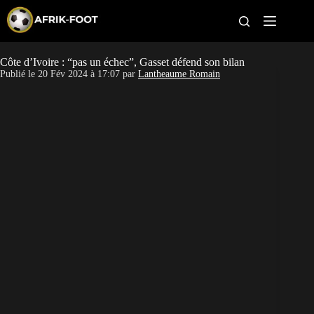
S
k
i
p
t
Côte d’Ivoire : “pas un échec”, Gasset défend son bilan
CAN féminine
o
Publié le
20 Fév 2024 à 17:07
par
Lantheaume Romain
c
o
CAN 2027
n
t
Pays
e
n
t
Clubs
Classement
Paris sportifs