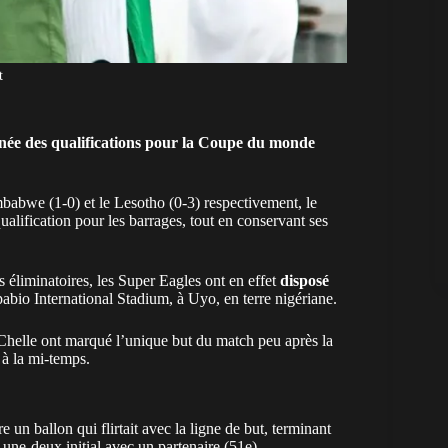
t
rnée des qualifications pour la Coupe du monde
mbabwe (1-0) et le Lesotho (0-3) respectivement, le
ualification pour les barrages, tout en conservant ses
s éliminatoires, les
Super Eagles
ont en effet
disposé
pabio International Stadium, à Uyo, en terre nigériane.
Chelle ont marqué l’unique but du match peu après la
u à la mi-temps.
un ballon qui flirtait avec la ligne de but, terminant
 une-deux initial avec un partenaire (51e).