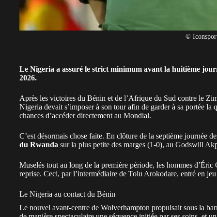
© Iconspor
Le Nigeria a assuré le strict minimum avant la huitième jou
2026.
Après les victoires du Bénin et de l’Afrique du Sud contre le Zi
Nigeria devait s’imposer à son tour afin de garder à sa portée la q
chances d’accéder directement au
Mondial
.
C’est désormais chose faite. En clôture de la septième journée de
du Rwanda
sur la plus petite des marges (1-0), au Godswill Ak
Muselés tout au long de la première période, les hommes d’Éric 
reprise. Ceci, par l’intermédiaire de Tolu Arokodare, entré en je
Le Nigeria au contact du Bénin
Le nouvel avant-centre de Wolverhampton propulsait sous la barre 
de manière spectaculaire une séquence initiée par ses soins, et un