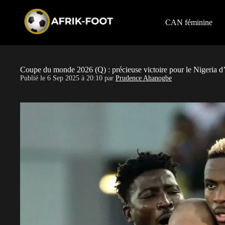
S
k
i
CAN féminine
p
t
o
c
o
Coupe du monde 2026 (Q) : précieuse victoire pour le Nigeria d
n
Publié le
6 Sep 2025 à 20:10
par
Prudence Ahanogbe
t
e
n
t