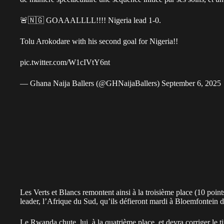
🚨🇳🇬 GOAAALLLL!!!! Nigeria lead 1-0.
Tolu Arokodare with his second goal for Nigeria!!
pic.twitter.com/W1cIVtY6nt
— Ghana Naija Ballers (@GHNaijaBallers)
September 6, 2025
Les Verts et Blancs remontent ainsi à la troisième place (10 poin
leader, l’Afrique du Sud, qu’ils défieront mardi à Bloemfontein d
Le Rwanda chute, lui, à la quatrième place, et devra corriger le 