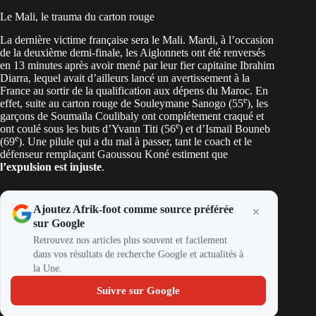
Le Mali, le trauma du carton rouge
La dernière victime française sera le Mali. Mardi, à l’occasion
de la deuxième demi-finale, les Aiglonnets ont été renversés
en 13 minutes après avoir mené par leur fier capitaine Ibrahim
Diarra, lequel avait d’ailleurs lancé un avertissement à la
France au sortir de la qualification aux dépens du Maroc. En
e
effet, suite au carton rouge de Souleymane Sanogo (55
), les
garçons de Soumaïla Coulibaly ont complétement craqué et
e
ont coulé sous les buts d’Yvann Titi (56
) et d’Ismail Bouneb
e
(69
). Une pilule qui a du mal à passer, tant le coach et le
défenseur remplaçant Gaoussou Koné estiment que
l’expulsion est injuste
.
Ajoutez Afrik-foot comme source préférée
sur Google
Retrouvez nos articles plus souvent et facilement
dans vos résultats de recherche Google et actualités à
la Une.
Suivre sur Google