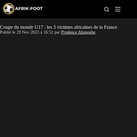
S
k
i
p
t
Coupe du monde U17 : les 3 victimes africaines de la France
CAN féminine
o
Publié le
29 Nov 2023 à 16:52
par
Prudence Ahanogbe
c
o
CAN 2027
n
t
Pays
e
n
t
Clubs
Classement
Paris sportifs