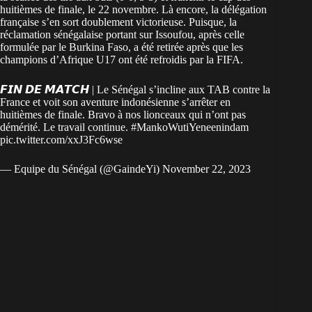
huitièmes de finale, le 22 novembre. Là encore, la délégation
française s’en sort doublement victorieuse. Puisque, la
réclamation sénégalaise portant sur Issoufou, après celle
formulée par le Burkina Faso, a été retirée après que les
champions d’Afrique U17 ont été refroidis par la FIFA.
𝙁𝙄𝙉 𝘿𝙀 𝙈𝘼𝙏𝘾𝙃 | Le Sénégal s’incline aux TAB contre la
France et voit son aventure indonésienne s’arrêter en
huitièmes de finale. Bravo à nos lionceaux qui n’ont pas
démérité. Le travail continue.
#MankoWutiYeneenindam
pic.twitter.com/xxJ3Fc6wse
— Equipe du Sénégal (@GaindeYi)
November 22, 2023