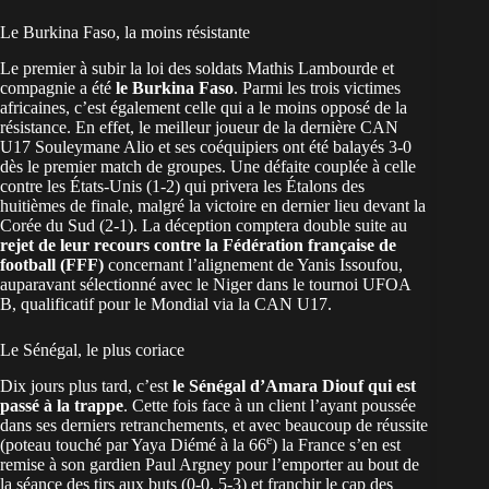
Le Burkina Faso, la moins résistante
Le premier à subir la loi des soldats Mathis Lambourde et
compagnie a été
le Burkina Faso
. Parmi les trois victimes
africaines, c’est également celle qui a le moins opposé de la
résistance. En effet, le meilleur joueur de la dernière CAN
U17 Souleymane Alio et ses coéquipiers ont été balayés 3-0
dès le premier match de groupes. Une défaite couplée à celle
contre les États-Unis (1-2) qui privera les Étalons des
huitièmes de finale, malgré la victoire en dernier lieu devant la
Corée du Sud (2-1). La déception comptera double suite au
rejet de leur recours contre la Fédération française de
football (FFF)
concernant l’alignement de Yanis Issoufou,
auparavant sélectionné avec le Niger dans le tournoi UFOA
B, qualificatif pour le Mondial via la CAN U17.
Le Sénégal, le plus coriace
Dix jours plus tard, c’est
le Sénégal d’Amara Diouf qui est
passé à la trappe
. Cette fois face à un client l’ayant poussée
dans ses derniers retranchements, et avec beaucoup de réussite
e
(poteau touché par Yaya Diémé à la 66
) la France s’en est
remise à son gardien Paul Argney pour l’emporter au bout de
la séance des tirs aux buts (0-0, 5-3) et franchir le cap des