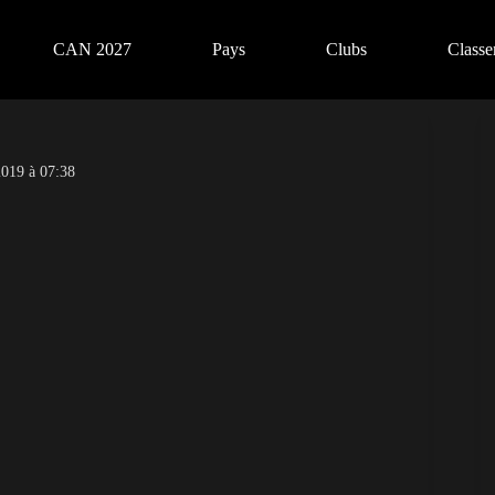
CAN 2027
Pays
Clubs
Class
019 à 07:38