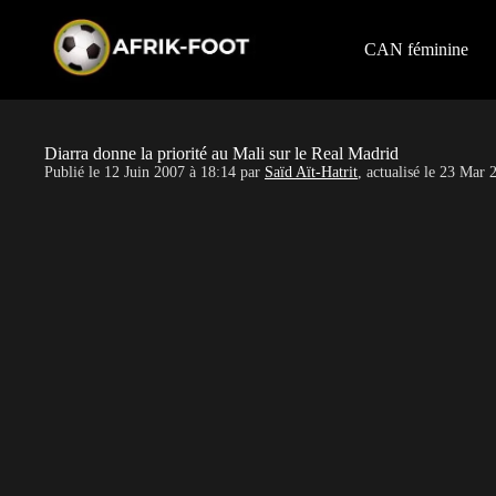
S
k
i
CAN féminine
p
t
o
c
o
Diarra donne la priorité au Mali sur le Real Madrid
n
Publié le
12 Juin 2007 à 18:14
par
Saïd Aït-Hatrit
, actualisé le
23 Mar 2
t
e
n
t