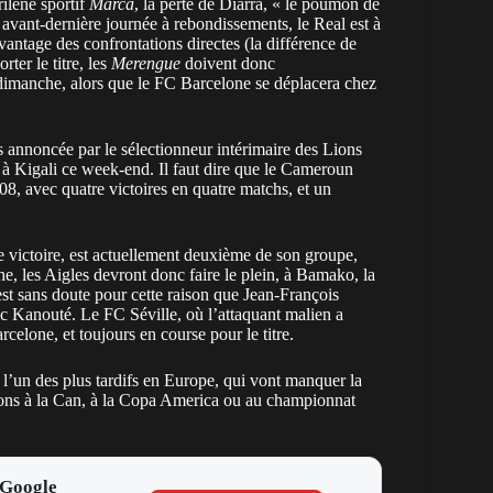
rilène sportif
Marca
, la perte de Diarra, « le poumon de
 avant-dernière journée à rebondissements, le Real est à
vantage des confrontations directes (la différence de
ter le titre, les
Merengue
doivent donc
dimanche, alors que le FC Barcelone se déplacera chez
urs annoncée par le sélectionneur intérimaire des Lions
à Kigali ce week-end. Il faut dire que le Cameroun
8, avec quatre victoires en quatre matchs, et un
le victoire, est actuellement deuxième de son groupe,
he, les Aigles devront donc faire le plein, à Bamako, la
st sans doute pour cette raison que Jean-François
ric Kanouté. Le FC Séville, où l’attaquant malien a
rcelone, et toujours en course pour le titre.
l’un des plus tardifs en Europe, qui vont manquer la
ations à la Can, à la Copa America ou au championnat
 Google