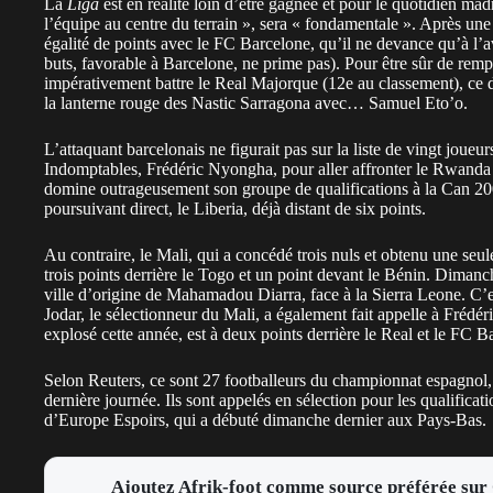
La
Liga
est en réalité loin d’être gagnée et pour le quotidien mad
l’équipe au centre du terrain », sera « fondamentale ». Après une
égalité de points avec le FC Barcelone, qu’il ne devance qu’à l’a
buts, favorable à Barcelone, ne prime pas). Pour être sûr de rempor
impérativement battre le Real Majorque (12e au classement), ce 
la lanterne rouge des Nastic Sarragona avec… Samuel Eto’o.
L’attaquant barcelonais ne figurait pas sur la liste de vingt joue
Indomptables, Frédéric Nyongha, pour aller affronter le Rwanda 
domine outrageusement son groupe de qualifications à la Can 200
poursuivant direct, le Liberia, déjà distant de six points.
Au contraire, le Mali, qui a concédé trois nuls et obtenu une seu
trois points derrière le Togo et un point devant le Bénin. Dimanc
ville d’origine de Mahamadou Diarra, face à la Sierra Leone. C’e
Jodar, le sélectionneur du Mali, a également fait appelle à Frédé
explosé cette année, est à deux points derrière le Real et le FC Ba
Selon Reuters, ce sont 27 footballeurs du championnat espagnol, 
dernière journée. Ils sont appelés en sélection pour les qualific
d’Europe Espoirs, qui a débuté dimanche dernier aux Pays-Bas.
Ajoutez Afrik-foot comme source préférée sur