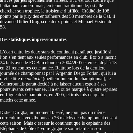
arrivés par jets spécialement affrétés. Et c’est tout sourire que
l’attaquant camerounais, en tenue traditionnelle, est allé
chercher son trophée, le troisième d’affilée. Crédité de 108
points par le jury des entraîneurs des 53 membres de la Caf, il
devance Didier Drogba de deux points et Michael Essien de
58.
Des statistiques impressionnantes
L’écart entre les deux stars du continent paraît peu justifié si
l’on s’en tient aux seules performances en club. Eto’o a inscrit
24 buts avec le FC Barcelone en 2004/2005 et en est déjà à 18
en 21 rencontres cette année. Rattrapé lors de la dernière
journée de championnat par l’Argentin Diego Forlan, qui lui a
ravi le titre de
pichichi
(meilleur buteur du championnat), le
Camerounais paraît décidé à ne laisser aucun espoir à ses
poursuivants cette année. Il a en outre marqué à quatre reprises
en Ligue des Champions, en 2005, et trois fois en quatre
matchs cette année.
Didier Drogba, un moment blessé, ne jouit pas du même
curriculum, avec dix buts en 26 matchs de championnat et sept
cette saison. Mais c’est sur le continent que le capitaine des
Eléphants de Côte d’Ivoire grignote son retard sur son