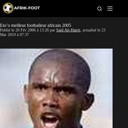
S
k
i
p
t
Eto’o meilleur footballeur africain 2005
CAN féminine
o
Publié le
20 Fév 2006 à 13:26
par
Saïd Aït-Hatrit
, actualisé le
23
c
Mar 2019 à 07:37
o
CAN 2027
n
t
Pays
e
n
t
Clubs
Classement
Paris sportifs