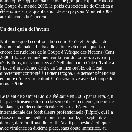
homologue. Opposés dans le même groupe de qualification à
la Coupe du monde 2008, le poids du sociétaire de Chelsea a
été énorme sur la qualification de son pays au Mondial 2006
aux dépends du Cameroun.
Un duel qui a de l’avenir
Nul doute que la confrontation entre Eto’o et Drogba a de
beaux lendemains. La bataille entre les deux attaquants a
encore été rude lors de la Coupe d’Afrique des Nations (Can)
2006. Eto’o a terminé meilleur buteur du tournoi, avec cinq
réalisations, mais son pays a été éliminé par la Côte d’Ivoire à
l’issue d’une séance de tirs au but mémorable, où il était
directement confronté à Didier Drogba. Ce dernier bénéficiera
en outre d’une vitrine dont Eto’o sera privé avec la Coupe du
monde 2006.
Le talent de Samuel Eto’o a été salué en 2005 par la Fifa, qui
l’a placé troisième de son classement des meilleurs joueurs de
la planète, en décembre dernier, et par la Fédération
internationale des footballeurs professionnels (Fifpro), qui l’a
classé deuxième meilleur joueur du monde, en septembre
dernier, derrière Ronaldinho. Il n’avait pas hésité à critiquer
avec virulence sa
dixième place
, sans doute imméritée, au