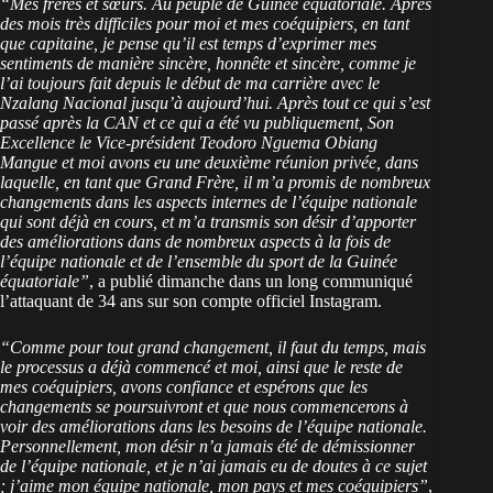
“Mes frères et sœurs. Au peuple de Guinée équatoriale. Après
des mois très difficiles pour moi et mes coéquipiers, en tant
que capitaine, je pense qu’il est temps d’exprimer mes
sentiments de manière sincère, honnête et sincère, comme je
l’ai toujours fait depuis le début de ma carrière avec le
Nzalang Nacional jusqu’à aujourd’hui. Après tout ce qui s’est
passé après la CAN et ce qui a été vu publiquement, Son
Excellence le Vice-président Teodoro Nguema Obiang
Mangue et moi avons eu une deuxième réunion privée, dans
laquelle, en tant que Grand Frère, il m’a promis de nombreux
changements dans les aspects internes de l’équipe nationale
qui sont déjà en cours, et m’a transmis son désir d’apporter
des améliorations dans de nombreux aspects à la fois de
l’équipe nationale et de l’ensemble du sport de la Guinée
équatoriale”
, a publié dimanche dans un long communiqué
l’attaquant de 34 ans sur son compte officiel Instagram.
“Comme pour tout grand changement, il faut du temps, mais
le processus a déjà commencé et moi, ainsi que le reste de
mes coéquipiers, avons confiance et espérons que les
changements se poursuivront et que nous commencerons à
voir des améliorations dans les besoins de l’équipe nationale.
Personnellement, mon désir n’a jamais été de démissionner
de l’équipe nationale, et je n’ai jamais eu de doutes à ce sujet
; j’aime mon équipe nationale, mon pays et mes coéquipiers”
,