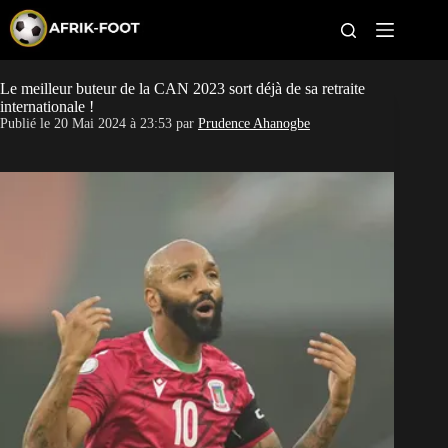
S
k
i
p
t
Le meilleur buteur de la CAN 2023 sort déjà de sa retraite
CAN féminine
o
internationale !
c
Publié le
20 Mai 2024 à 23:53
par
Prudence Ahanogbe
o
CAN 2027
n
t
Pays
e
n
t
Clubs
Classement
Paris sportifs