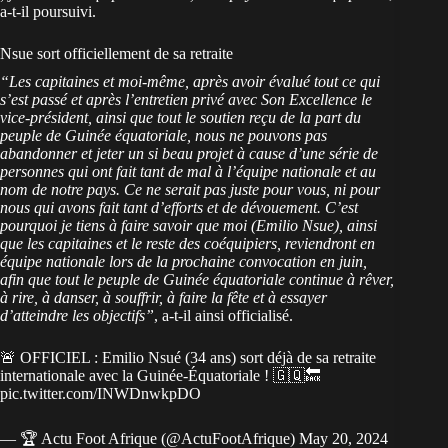
a-t-il poursuivi.
Nsue sort officiellement de sa retraite
“Les capitaines et moi-même, après avoir évalué tout ce qui
s’est passé et après l’entretien privé avec Son Excellence le
vice-président, ainsi que tout le soutien reçu de la part du
peuple de Guinée équatoriale, nous ne pouvons pas
abandonner et jeter un si beau projet à cause d’une série de
personnes qui ont fait tant de mal à l’équipe nationale et au
nom de notre pays. Ce ne serait pas juste pour vous, ni pour
nous qui avons fait tant d’efforts et de dévouement. C’est
pourquoi je tiens à faire savoir que moi (Emilio Nsue), ainsi
que les capitaines et le reste des coéquipiers, reviendront en
équipe nationale lors de la prochaine convocation en juin,
afin que tout le peuple de Guinée équatoriale continue à rêver,
à rire, à danser, à souffrir, à faire la fête et à essayer
d’atteindre les objectifs”
, a-t-il ainsi officialisé.
🚨 OFFICIEL : Emilio Nsué (34 ans) sort déjà de sa retraite
internationale avec la Guinée-Équatoriale ! 🇬🇶🔙
pic.twitter.com/INWDnwkpDO
— 🏆 Actu Foot Afrique (@ActuFootAfrique)
May 20, 2024