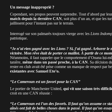
Un message inapproprié ?
Cependant, ses propos peuvent surprendre. Tout d’abord par leu
match depuis la dernière CAN
, soit plus d’un an, et que les t
jaillissent pour l’instant pas sur le terrain.
Interrogé sur son palmarès toujours vierge avec les
Lions Indomp
patriotique.
“Je n’ai rien gagné avec les Lions ? Si, j’ai gagné. Arborer le 
victoire. Mon rêve était de porter ce maillot. À partir de ce mom
Néanmoins, il faut rappeler que le comportement d’Onana lui-mê
tanière,
même dans un passé proche, à la CAN
. Sa décision d
rester en club avait été prise comme un manque de respect par b
existantes avec Samuel Eto’o
.
“Le Cameroun est un favori pour la CAN”
Le portier de Manchester United,
qui vit une saison très diffici
croit en une CAN réussie :
“Le Cameroun est l’un des favoris. Il faut qu’on assume ce sta
aînés ont fait de belles choses dans le passé. Il faut qu’on essa