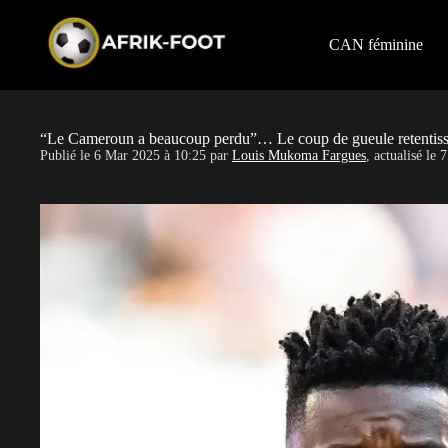
S
k
i
CAN féminine
p
t
o
c
o
“Le Cameroun a beaucoup perdu”… Le coup de gueule retentis
n
Publié le
6 Mar 2025 à 10:25
par
Louis Mukoma Fargues
, actualisé le
7
t
e
n
t