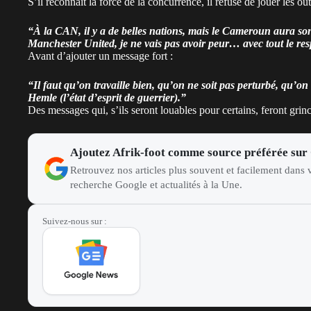
S’il reconnaît la force de la concurrence, il refuse de jouer les out
“À la CAN, il y a de belles nations, mais le Cameroun aura so
Manchester United, je ne vais pas avoir peur… avec tout le resp
Avant d’ajouter un message fort :
“Il faut qu’on travaille bien, qu’on ne soit pas perturbé, qu’on
Hemle (l’état d’esprit de guerrier).”
Des messages qui, s’ils seront louables pour certains, feront gri
Ajoutez Afrik-foot comme source préférée sur
Retrouvez nos articles plus souvent et facilement dans v
recherche Google et actualités à la Une.
Suivez-nous sur :