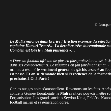
© Iconspor
Le Mali s’enfonce dans la crise ! Eviction expresse du sélecti
capitaine Hamari Traoré… La dernière trêve internationale catas
Combien est loin le « Mali puissanci »…
«
Dans un football africain de plus en plus professionnalisé, le 
dans ses comportements. Le résultat s’en fait forcément sentir.
» 
malien, a résumé
le sentiment général de gâchis associé au fo
est passé. Et on se demande bien si l’excellence de la forma
prochains J.O. à Paris !
Car les nuages noirs s’amoncellent. Revenons sur les faits. Apr
contre la Guinée Equatoriale, le
Mali
avait cru pouvoir mettre so
l’organisation. Les grands anciens Seydou Keita, Frédéric Kanout
football malien et sa génération dorée.