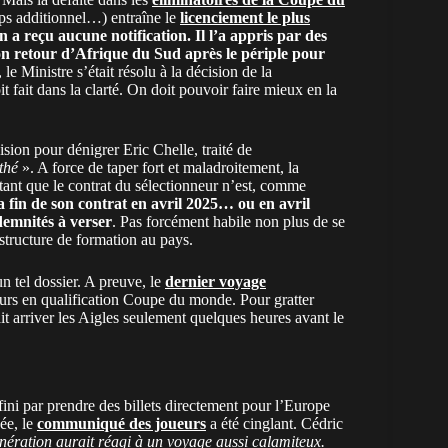
s additionnel…) entraîne le
licenciement le plus
n a reçu aucune notification. Il l’a appris par des
n retour d’Afrique du Sud après le périple pour
le Ministre s’était résolu à la décision de la
it dans la clarté. On doit pouvoir faire mieux en la
sion pour dénigrer Eric Chelle, traité de
 thé
». A force de taper fort et maladroitement, la
t que le contrat du sélectionneur n’est, comme
la fin de son contrat en avril 2025… ou en avril
demnités à verser
. Pas forcément habile non plus de se
 structure de formation au pays.
tel dossier. A preuve, le
dernier voyage
urs en qualification Coupe du monde. Pour gratter
 arriver les Aigles seulement quelques heures avant le
fini par prendre des billets directement pour l’Europe
ée, le
communiqué des joueurs
a été cinglant. Cédric
nération aurait réagi à un voyage aussi calamiteux.