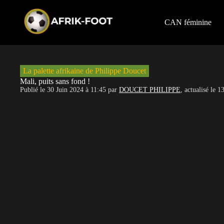
S
k
i
CAN féminine
p
t
o
c
o
La palette afrikaine de Philippe Doucet
n
Mali, puits sans fond !
t
Publié le
30 Juin 2024 à 11:45
par
DOUCET PHILIPPE
, actualisé le
13
e
n
t