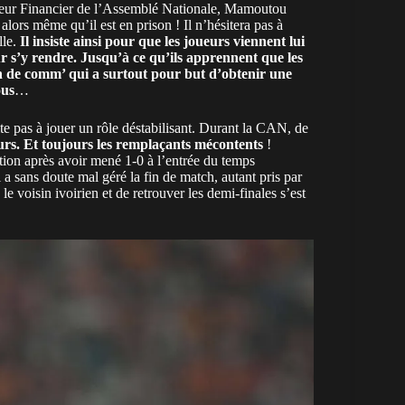
ecteur Financier de l’Assemblé Nationale, Mamoutou
ors même qu’il est en prison ! Il n’hésitera pas à
lle.
Il insiste ainsi pour que les joueurs viennent lui
ur s’y rendre. Jusqu’à ce qu’ils apprennent que les
on de comm’ qui a surtout pour but d’obtenir une
ous
…
ite pas à jouer un rôle déstabilisant. Durant la CAN, de
urs. Et toujours les remplaçants mécontents
!
tion après avoir mené 1-0 à l’entrée du temps
a sans doute mal géré la fin de match, autant pris par
le voisin ivoirien et de retrouver les demi-finales s’est