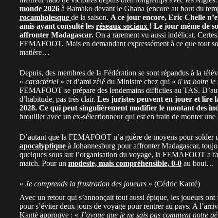
monde 2026
à Bamako devant le Ghana (encore au bout du temp
rocambolesque
de la saison.
A ce jour encore, Eric Chelle n’e
amis ayant consulté les
réseaux sociaux
! Le jour même de so
affronter Madagascar.
On a rarement vu aussi indélicat. Certes, 
FEMAFOOT. Mais en demandant expressément à ce que tout soit fa
matière…
Depuis, des membres de la Fédération se sont répandus à la télévi
«
caractériel
» et d’ami zélé du Ministre chez qui «
il va boire le
FEMAFOOT se prépare des lendemains difficiles au TAS. D’autan
d’habitude, pas très clair.
Les juristes peuvent en jouer et lire 
2028. Ce qui peut singulièrement modifier le montant des in
brouiller avec un ex-sélectionneur qui est en train de monter une
D’autant que la FEMAFOOT n’a guère de moyens pour solder un 
apocalyptique
à Johannesburg pour affronter Madagascar, toujo
quelques sous sur l’organisation du voyage, la FEMAFOOT a fait
match. Pour un
modeste, mais compréhensible, 0-0
au bout…
«
Je comprends la frustration des joueurs
» (Cédric Kanté)
Avec un retour qui s’annonçait tout aussi épique, les joueurs ont 
pour s’éviter deux jours de voyage pour rentrer au pays. A l’arriv
Kanté approuve : «
J’avoue que je ne sais pas comment notre gé