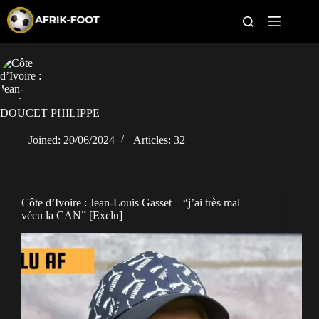
S
k
i
p
t
CAN féminine
o
c
o
CAN 2027
n
DOUCET PHILIPPE
t
Pays
e
Joined: 20/06/2024
Articles: 32
n
t
Clubs
Classement
Côte d’Ivoire : Jean-Louis Gasset – “j’ai très mal
vécu la CAN” [Exclu]
Paris sportifs