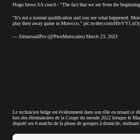
Hugo broos SA coach : “The fact that we are from the beginning 
“It’s not a normal qualification and you see what happened. Mor
play their away game in Morocco."
pic.twitter.com/HlvYYLxO
— AlmarssadPro (@ProsMarocains)
March 23, 2023
Le technicien belge est évidemment dans son rôle en tenant ce disc
lors des éliminatoires de la Coupe du monde 2022 lorsque le Maroc,
disputé ses 6 matchs de la phase de groupes à domicile, réalisant