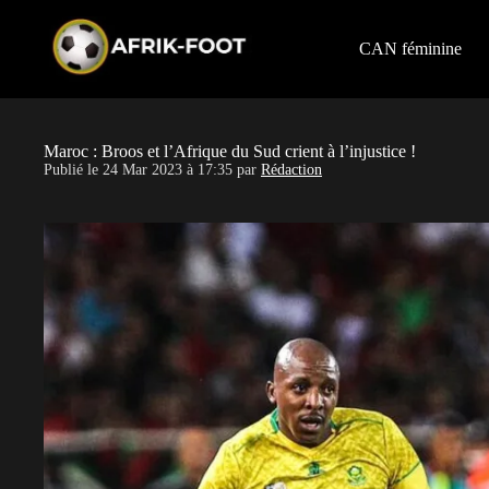
S
k
i
CAN féminine
p
t
o
c
o
Maroc : Broos et l’Afrique du Sud crient à l’injustice !
n
Publié le
24 Mar 2023 à 17:35
par
Rédaction
t
e
n
t