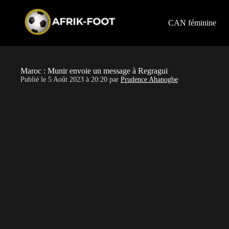
S
k
i
CAN féminine
p
t
o
c
o
Maroc : Munir envoie un message à Regragui
n
Publié le
5 Août 2023 à 20:20
par
Prudence Ahanogbe
t
e
n
t