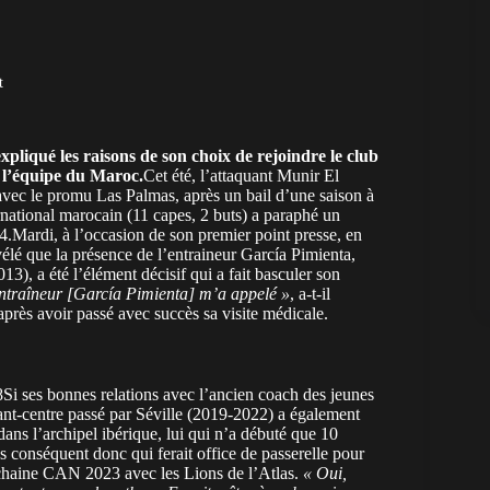
t
pliqué les raisons de son choix de rejoindre le club
 l’équipe du Maroc.
Cet été, l’attaquant Munir El
vec le promu Las Palmas, après un bail d’une saison à
rnational marocain (11 capes, 2 buts) a paraphé un
24.Mardi, à l’occasion de son premier point presse, en
lé que la présence de l’entraineur García Pimienta,
3), a été l’élément décisif qui a fait basculer son
’entraîneur [García Pimienta] m’a appelé »
, a-t-il
près avoir passé avec succès sa visite médicale.
i ses bonnes relations avec l’ancien coach des jeunes
vant-centre passé par Séville (2019-2022) a également
dans l’archipel ibérique, lui qui n’a débuté que 10
s conséquent donc qui ferait office de passerelle pour
rochaine CAN 2023 avec les Lions de l’Atlas.
« Oui,