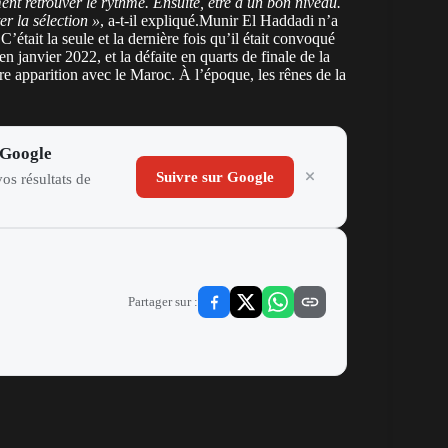
ment retrouver le rythme. Ensuite, être à un bon niveau.
er la sélection »
, a-t-il expliqué.Munir El Haddadi n’a
’était la seule et la dernière fois qu’il était convoqué
n janvier 2022, et la défaite en quarts de finale de la
re apparition avec le Maroc. À l’époque, les rênes de la
 Google
Suivre sur Google
os résultats de
Partager sur :