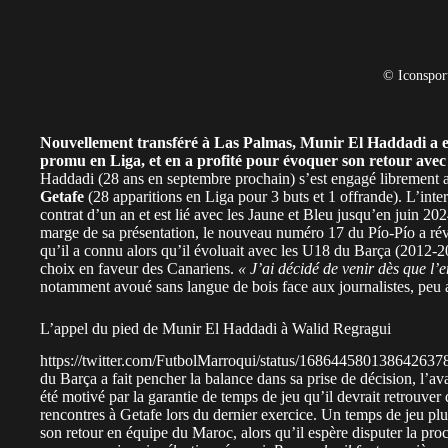
© Iconspor
Nouvellement
transféré à Las Palmas
, Munir El Haddadi a ex
promu en Liga, et en a profité pour évoquer son retour avec
Haddadi (28 ans en septembre prochain) s’est engagé librement a
Getafe
(28 apparitions en Liga pour 3 buts et 1 offrande). L’inte
contrat d’un an et est lié avec les Jaune et Bleu jusqu’en juin 20
marge de sa présentation, le nouveau numéro 17 du Pío-Pío a révé
qu’il a connu alors qu’il évoluait avec les U18 du Barça (2012-201
choix en faveur des Canariens.
« J’ai décidé de venir dès que l
notamment avoué sans langue de bois face aux journalistes, peu a
L’appel du pied de Munir El Haddadi à Walid Regragui
https://twitter.com/FutbolMarroqui/status/1686445801386426378S
du Barça a fait pencher la balance dans sa prise de décision, l’a
été motivé par la garantie de temps de jeu qu’il devrait retrouver 
rencontres à Getafe lors du dernier exercice. Un temps de jeu plu
son retour en équipe du Maroc, alors qu’il espère disputer la p