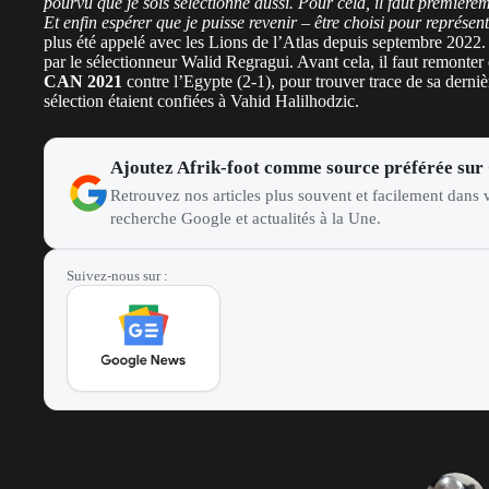
pourvu que je sois sélectionné aussi. Pour cela, il faut première
Et enfin espérer que je puisse revenir – être choisi pour représent
plus été appelé avec les Lions de l’Atlas depuis septembre 2022. C
par le sélectionneur Walid Regragui. Avant cela, il faut remonter e
CAN 2021
contre l’Egypte (2-1), pour trouver trace de sa derniè
sélection étaient confiées à Vahid Halilhodzic.
Ajoutez Afrik-foot comme source préférée sur
Retrouvez nos articles plus souvent et facilement dans v
recherche Google et actualités à la Une.
Suivez-nous sur :