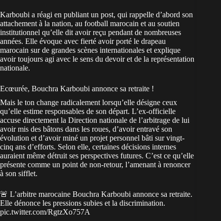
Karboubi a réagi en publiant un post, qui rappelle d’abord son
attachement à la nation, au
football marocain
et au soutien
institutionnel qu’elle dit avoir reçu pendant de nombreuses
années. Elle évoque avec fierté avoir porté le drapeau
marocain sur de grandes scènes internationales et explique
avoir toujours agi avec le sens du devoir et de la représentation
nationale.
Ecœurée, Bouchra Karboubi annonce sa retraite !
Mais le ton change radicalement lorsqu’elle désigne ceux
qu’elle estime responsables de son départ. L’ex-officielle
accuse directement la Direction nationale de l’arbitrage de lui
avoir mis des bâtons dans les roues, d’avoir entravé son
évolution et d’avoir miné un projet personnel bâti sur vingt-
cinq ans d’efforts. Selon elle, certaines décisions internes
auraient même détruit ses perspectives futures. C’est ce qu’elle
présente comme un point de non-retour, l’amenant à renoncer
à son sifflet.
🚨 L’arbitre marocaine Bouchra Karboubi annonce sa retraite.
Elle dénonce les pressions subies et la discrimination.
pic.twitter.com/RgtzXo757A