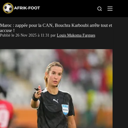
S
k
i
p
t
Maroc : zappée pour la CAN, Bouchra Karboubi arrête tout et
CAN féminine
o
accuse !
c
Publié le
26 Nov 2025 à 11:31
par
Louis Mukoma Fargues
o
CAN 2027
n
t
Pays
e
n
t
Clubs
Classement
Paris sportifs