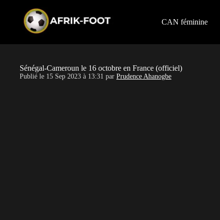
S
k
i
CAN féminine
p
t
o
c
o
Sénégal-Cameroun le 16 octobre en France (officiel)
n
Publié le
15 Sep 2023 à 13:31
par
Prudence Ahanogbe
t
e
n
t