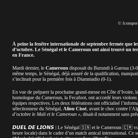
© Iconspor
À peine la fenêtre internationale de septembre fermée que les
d’octobre. Le Sénégal et le Cameroun ont ainsi trouvé un te
en France.
Mardi dernier, le
Cameroun
disposait du Burundi à Garoua (3-0)
même temps, le Sénégal, déjà assuré de la qualification, manquai
s’inclinait pour la première fois à Diamniadio (0-1).
En vue de préparer la prochaine grand-messe en Côte d’Ivoire, la
homologue du Cameroun, la Fecafoot, ont accordé leurs violons p
équipes respectives. Les deux fédérations ont officialisé l’inform
sélectionneur du Sénégal,
Aliou Cissé
, avant le choc contre l’Al
d’octobre le Mali et le Cameroun »
, disait-il notamment sans préc
𝘿𝙐𝙀𝙇 𝘿𝙀 𝙇𝙄𝙊𝙉𝙎 | Le Sénégal 🇸🇳 et le Cameroun 🇨🇲 v
heure locale) dans le cadre d’un match amical international. Ce s