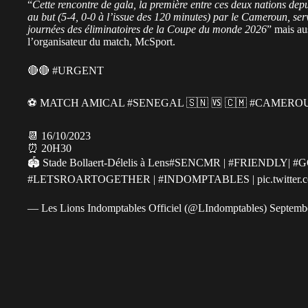
“
Cette rencontre de gala, la première entre ces deux nations dep
au but (5-4, 0-0 à l’issue des 120 minutes) par le Cameroun, ser
journées des éliminatoires de la Coupe du monde 2026
” mais a
l’organisateur du match, McSport.
🔴🔴
#URGENT
⚽️ MATCH AMICAL
#SENEGAL
🇸🇳 🆚 🇨🇲
#CAMERO
📆 16/10/2023
⏰ 20H30
🏟️ Stade Bollaert-Délelis à Lens
#SENCMR
|
#FRIENDLY
|
#G
#LETSROARTOGETHER
|
#INDOMPTABLES
|
pic.twitte
— Les Lions Indomptables Officiel (@LIndomptables)
Septemb