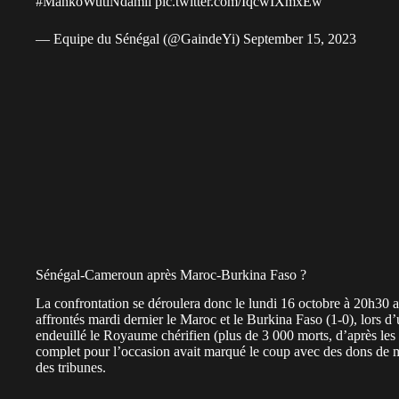
#MankoWutiNdamli
pic.twitter.com/IqcwIXmxEw
— Equipe du Sénégal (@GaindeYi)
September 15, 2023
Sénégal-Cameroun après Maroc-Burkina Faso ?
La confrontation se déroulera donc le lundi 16 octobre à 20h30 a
affrontés mardi dernier le Maroc et le Burkina Faso (1-0), lors d
endeuillé le Royaume chérifien (plus de 3 000 morts, d’après les s
complet pour l’occasion avait marqué le coup avec des dons de ma
des tribunes.