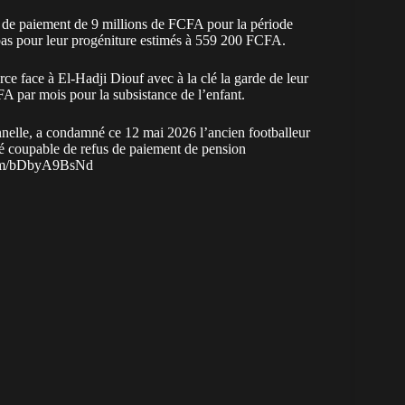
s de paiement de 9 millions de FCFA pour la période
epas pour leur progéniture estimés à 559 200 FCFA.
orce face à El-Hadji Diouf avec à la clé la garde de leur
FA par mois pour la subsistance de l’enfant.
onnelle, a condamné ce 12 mai 2026 l’ancien footballeur
é coupable de refus de paiement de pension
.com/bDbyA9BsNd