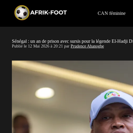
S
k
i
CAN féminine
p
t
o
c
o
Sénégal : un an de prison avec sursis pour la légende El-Hadji D
n
Publié le
12 Mai 2026 à 20:21
par
Prudence Ahanogbe
t
e
n
t