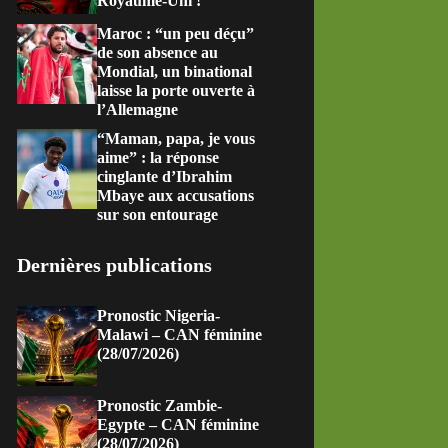
Royaume-Uni !
Maroc : “un peu déçu”
de son absence au
Mondial, un binational
laisse la porte ouverte à
l’Allemagne
“Maman, papa, je vous
aime” : la réponse
cinglante d’Ibrahim
Mbaye aux accusations
sur son entourage
Dernières publications
Pronostic Nigeria-
Malawi – CAN féminine
(28/07/2026)
Pronostic Zambie-
Egypte – CAN féminine
(28/07/2026)