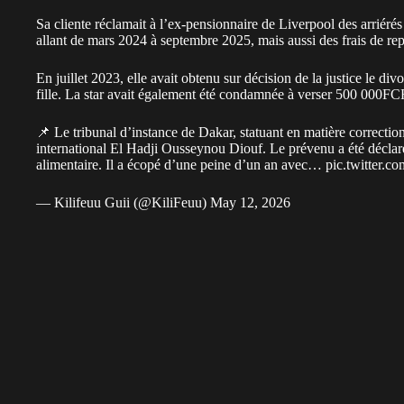
Sa cliente réclamait à l’ex-pensionnaire de
Liverpool
des arriéré
allant de mars 2024 à septembre 2025, mais aussi des frais de r
En juillet 2023, elle avait obtenu sur décision de la justice le div
fille. La star avait également été condamnée à verser 500 000FC
📌 Le tribunal d’instance de Dakar, statuant en matière correcti
international El Hadji Ousseynou Diouf. Le prévenu a été déclar
alimentaire. Il a écopé d’une peine d’un an avec…
pic.twitter
— Kilifeuu Guii (@KiliFeuu)
May 12, 2026