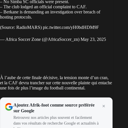
– No Simba SC officials were present.
– The club lodged an official complaint to CAF.
– Berkane is demanding an investigation over breach of
hosting protocols.
(Source: RadioMARS)
pic.twitter.com/yH0bdHDM9F
— Africa Soccer Zone (@AfricaSoccer_zn)
May 23, 2025
À l’aube de cette finale décisive, la tension monte d’un cran,
et la CAF devra trancher sur cette nouvelle plainte qui entache
une fois de plus l’image du football continental.
Ajoutez Afrik-foot comme source préférée
sur Google
Retrouvez nos articles plus souvent et facilement
dans vos résultats de recherche Google et actualités à