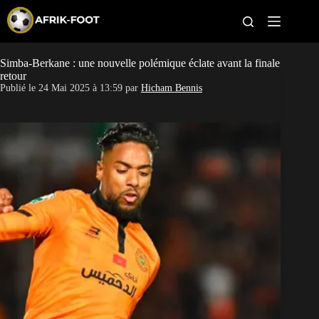
S
k
i
p
t
Simba-Berkane : une nouvelle polémique éclate avant la finale
CAN féminine
o
retour
c
Publié le
24 Mai 2025 à 13:59
par
Hicham Bennis
o
CAN 2027
n
t
Pays
e
n
t
Clubs
Classement
Paris sportifs