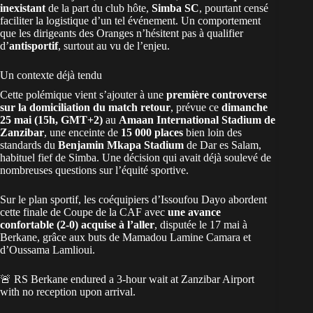
inexistant
de la part du club hôte,
Simba SC
, pourtant censé
faciliter la logistique d’un tel événement. Un comportement
que les dirigeants des Oranges n’hésitent pas à qualifier
d’
antisportif
, surtout au vu de l’enjeu.
Un contexte déjà tendu
Cette polémique vient s’ajouter à une
première controverse
sur la domiciliation du match retour
, prévue ce
dimanche
25 mai (15h, GMT+2)
au
Amaan International Stadium de
Zanzibar
, une enceinte de
15 000 places
bien loin des
standards du
Benjamin Mkapa Stadium
de Dar es Salam,
habituel fief de Simba. Une décision qui avait déjà soulevé de
nombreuses questions sur l’équité sportive.
Sur le plan sportif, les coéquipiers d’Issoufou Dayo abordent
cette finale de
Coupe de la CAF
avec
une avance
confortable (2-0) acquise à l’aller
, disputée le 17 mai à
Berkane, grâce aux buts de Mamadou Lamine Camara et
d’Oussama Lamlioui.
🚨 RS Berkane endured a 3-hour wait at Zanzibar Airport
with no reception upon arrival.