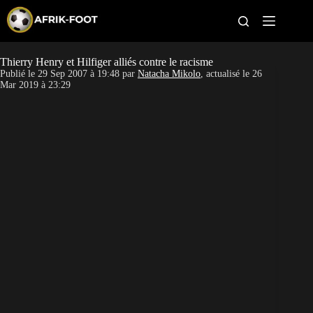
S
k
i
p
t
Thierry Henry et Hilfiger alliés contre le racisme
CAN féminine
o
Publié le
29 Sep 2007 à 19:48
par
Natacha Mikolo
, actualisé le
26
c
Mar 2019 à 23:29
o
CAN 2027
n
t
Pays
e
n
t
Clubs
Classement
Paris sportifs