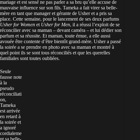
mariage et est sensé ne pas parler a sa bru qu’elle accuse de
mauvaise influence sur son fils. Tameka a fait virer sa belle-
mère en tant que manager et gérante de Usher et a pris sa
place. Cette semaine, pour le lancement de ses deux parfums
Usher for Women
et
Usher for Men
, il a réussi l’exploit de se
réconcilier avec sa maman – devant caméra – et lui dédier son
parfum et sa réussite. Et maman, toute émue, a elle aussi
avouée être contente d’être bientôt grand-mère. Usher a passé
la soirée a se prendre en photo avec sa maman et montré à
quel point ils se sont tous réconciliés et que les querelles
familiales sont toutes oubliées.
Seule
fausse note
à la
pseudo
réconciliati
on,
Tameka
est arrivée
en retard à
la soirée et
a ignoré
cordialeme
nt sa belle-