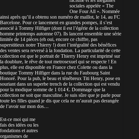
racisme et les inégalités
sociales appelée « The
One Four All ». Nommée
ainsi après qu’il a obtenu son numéro de maillot, le 14, au FC
Barcelone. Pour ce lancement en grandes pompes, il s’est
associé à Tommy Hilfiger (dont il est l’égérie de la collection
homme printemps automne 07). Ils lancent ensemble une série
limitée de 14 pièces (eh oui, encore ce chiffre, pas
superstitieux notre Thierry !) dont l’intégralité des bénéfices
des ventes sera reversé à la fondation. La particularité de cette
collection est que le portrait de Thierry Henry est imprimé sur
la doublure, le rêve de tout metrosexuel qui se respecte ! En
plus, elle est disponible en France chez Colette ou dans la
boutique Tommy Hilfiger dans la rue du Faubourg Saint
Honoré. Pour la pub, le beau et ténébreux Titi Henry, pose en
souriant dans un superbe trench de la collection qui est vendu
pour la modique somme de 1 014 €. Dommage que la
collection ne soit que masculine. Je suis sûre que je parle pour
toute les filles quand je dis que cela ne m’aurait pas derangée
de l’avoir sur mon dos…
Est-ce moi qui me
fais des idées ou les
fondations et autres
organismes de