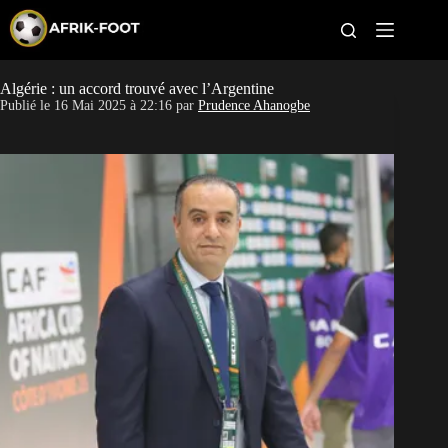
S
k
i
p
t
Algérie : un accord trouvé avec l’Argentine
CAN féminine
o
Publié le
16 Mai 2025 à 22:16
par
Prudence Ahanogbe
c
o
CAN 2027
n
t
Pays
e
n
t
Clubs
Classement
Paris sportifs