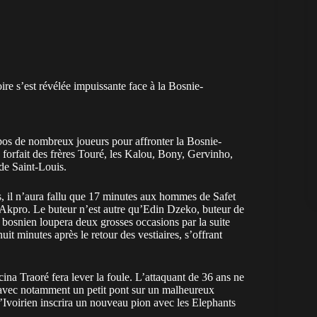
re s’est révélée impuissante face à la Bosnie-
epos de nombreux joueurs pour affronter la Bosnie-
 forfait des frères Touré, les Kalou, Bony, Gervinho,
 de Saint-Louis.
, il n’aura fallu que 17 minutes aux hommes de Safet
a Akpro. Le buteur n’est autre qu’Edin Dzeko, buteur de
bosnien loupera deux grosses occasions par la suite
 minutes après le retour des vestiaires, s’offrant
ina Traoré fera lever la foule. L’attaquant de 36 ans ne
u avec notamment un petit pont sur un malheureux
l’Ivoirien inscrira un nouveau pion avec les Elephants