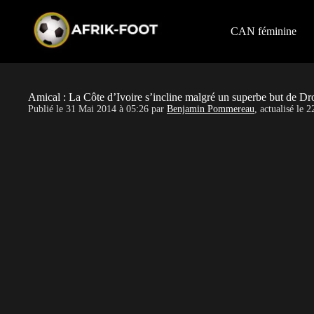
S
k
i
CAN féminine
p
t
o
c
o
Amical : La Côte d’Ivoire s’incline malgré un superbe but de D
n
Publié le
31 Mai 2014 à 05:26
par
Benjamin Pommereau
, actualisé le
2
t
e
n
t