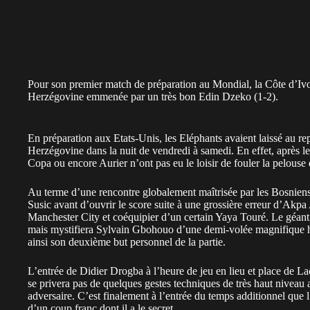
Pour son premier match de préparation au Mondial, la Côte d’Ivoi
Herzégovine emmenée par un très bon Edin Dzeko (1-2).
En préparation aux Etats-Unis, les Eléphants avaient laissé au r
Herzégovine dans la nuit de vendredi à samedi. En effet, après le
Copa ou encore Aurier n’ont pas eu le loisir de fouler la pelouse
Au terme d’une rencontre globalement maîtrisée par les Bosniens
Susic avant d’ouvrir le score suite à une grossière erreur d’Akp
Manchester City et coéquipier d’un certain Yaya Touré. Le géant 
mais mystifiera Sylvain Gbohouo d’une demi-volée magnifique huit
ainsi son deuxième but personnel de la partie.
L’entrée de Didier Drogba à l’heure de jeu en lieu et place de Lac
se privera pas de quelques gestes techniques de très haut nivea
adversaire. C’est finalement à l’entrée du temps additionnel que 
d’un coup franc dont il a le secret.