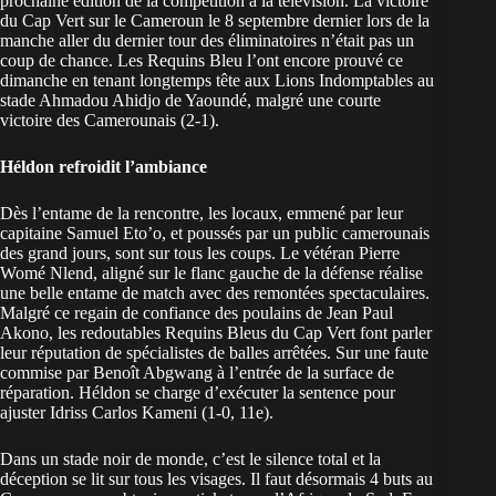
prochaine édition de la compétition à la télévision. La victoire
du Cap Vert sur le Cameroun le 8 septembre dernier lors de la
manche aller du dernier tour des éliminatoires n’était pas un
coup de chance. Les Requins Bleu l’ont encore prouvé ce
dimanche en tenant longtemps tête aux Lions Indomptables au
stade Ahmadou Ahidjo de Yaoundé, malgré une courte
victoire des Camerounais (2-1).
Héldon refroidit l’ambiance
Dès l’entame de la rencontre, les locaux, emmené par leur
capitaine Samuel Eto’o, et poussés par un public camerounais
des grand jours, sont sur tous les coups. Le vétéran Pierre
Womé Nlend, aligné sur le flanc gauche de la défense réalise
une belle entame de match avec des remontées spectaculaires.
Malgré ce regain de confiance des poulains de Jean Paul
Akono, les redoutables Requins Bleus du Cap Vert font parler
leur réputation de spécialistes de balles arrêtées. Sur une faute
commise par Benoît Abgwang à l’entrée de la surface de
réparation. Héldon se charge d’exécuter la sentence pour
ajuster Idriss Carlos Kameni (1-0, 11e).
Dans un stade noir de monde, c’est le silence total et la
déception se lit sur tous les visages. Il faut désormais 4 buts au