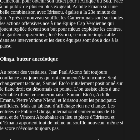
Cameroun pour obtenir son ticket pour l’Afrique du Sud. Face
à un public de plus en plus exigeant, Achille Emana sur une
belle combinaison avec Idrissou, égalise à la 23e minute de
jeu. Après ce nouveau souffle, les Camerounais sont sur toutes
les actions offensives ace à une équipe Cap Verdienne qui
jouent repliée devant son but pour mieux exploiter les contres.
Le gardien cap-verdien, José Evoria, se montre implacable
dans ses interventions et les deux équipes sont dos à dos à la
pause.
Olinga, buteur anecdotique
Au retour des vestiaires, Jean Paul Akono fait toujours
confiance aux joueurs qui ont commencé la rencontre. Seul
changement tactique, Samuel Eto’o initialement positionné sur
le flanc droit est désormais en pointe. L’on assiste alors à une
véritable offensive camerounaise. Samuel Eto’o, Achille
Emana, Pierre Wome Nlend, et Idrissou sont les principaux
artificiers. Mais au tableau d’affichage rien ne change. Les
entrées de Fabrice Olinga, international camerounais de 16
ans, et de Vincent Aboubakar en lieu et place d’Idrissou et
d’Emana apportent tout de même un souffle nouveau, même si
le score n’évolue toujours pas.