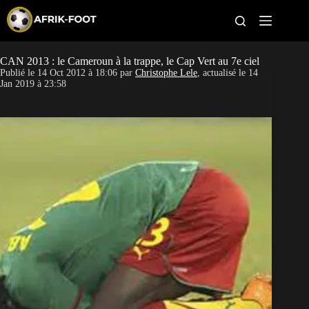
S
k
i
p
t
CAN 2013 : le Cameroun à la trappe, le Cap Vert au 7e ciel
CAN féminine
o
Publié le
14 Oct 2012 à 18:06
par
Christophe Lele
, actualisé le
14
c
Jan 2019 à 23:58
o
CAN 2027
n
t
Pays
e
n
t
Clubs
Classement
Paris sportifs