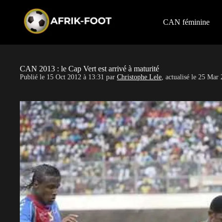
S
k
i
CAN féminine
p
t
o
c
o
CAN 2013 : le Cap Vert est arrivé à maturité
n
Publié le
15 Oct 2012 à 13:31
par
Christophe Lele
, actualisé le
25 Mar 
t
e
n
t