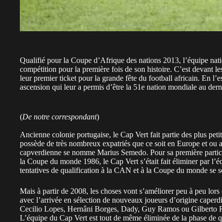
Qualifié pour la Coupe d’Afrique des nations 2013, l’équipe natio
compétition pour la première fois de son histoire. C’est devant 
leur premier ticket pour la grande fête du football africain. En l
ascension qui leur a permis d’être la 51e nation mondiale au de
(
De notre correspondant
)
Ancienne colonie portugaise, le Cap Vert fait partie des plus peti
possède de très nombreux expatriés que ce soit en Europe et ou a
capverdienne se nomme Marius Semedo. Pour sa première particip
la Coupe du monde 1986, le Cap Vert s’était fait éliminer par l’éq
tentatives de qualification à la CAN et à la Coupe du monde se s
Mais à partir de 2008, les choses vont s’améliorer peu à peu lor
avec l’arrivée en sélection de nouveaux joueurs d’origine caperdie
Cecilio Lopes, Hernâni Borges, Dady, Guy Ramos ou Gilberto Rei
L’équipe du Cap Vert est tout de même éliminée de la phase de