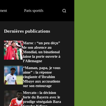
ement
Paris sportifs
Dernières publications
Maroc : “un peu déçu”
de son absence au
Mondial, un binational
laisse la porte ouverte à
l’Allemagne
“Maman, papa, je vous
aime” : la réponse
cinglante d’Ibrahim
Mbaye aux accusations
sur son entourage
Mercato : la décision
forte du Bayern avec le
prodige sénégalais Bara