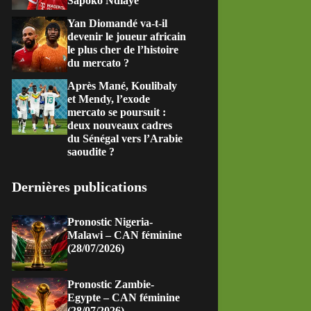
Sapoko Ndiaye
Yan Diomandé va-t-il
devenir le joueur africain
le plus cher de l’histoire
du mercato ?
Après Mané, Koulibaly
et Mendy, l’exode
mercato se poursuit :
deux nouveaux cadres
du Sénégal vers l’Arabie
saoudite ?
Dernières publications
Pronostic Nigeria-
Malawi – CAN féminine
(28/07/2026)
Pronostic Zambie-
Egypte – CAN féminine
(28/07/2026)