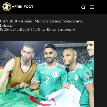
S
k
i
p
t
CAN 2019 – Algérie : Mahrez s’est senti “comme avec
CAN féminine
o
Leicester”
c
Publié le
27 Juil 2019 à 16:48
par
Romain Lantheaume
o
CAN 2027
n
t
Pays
e
n
t
Clubs
Classement
Paris sportifs