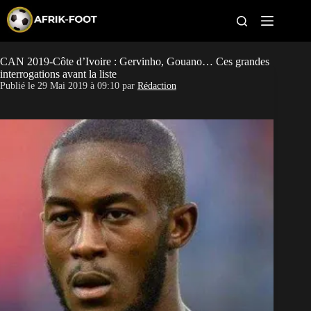
S
k
i
p
t
CAN 2019-Côte d’Ivoire : Gervinho, Gouano… Ces grandes
CAN féminine
o
interrogations avant la liste
c
Publié le
29 Mai 2019 à 09:10
par
Rédaction
o
CAN 2027
n
t
Pays
e
n
t
Clubs
Classement
Paris sportifs