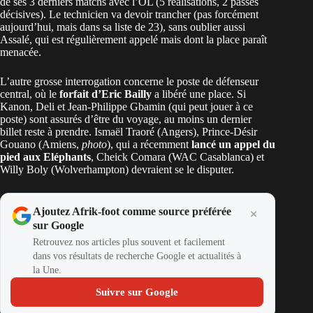
de ses 3 derniers matchs avec l’OL (5 réalisations, 2 passes
décisives). Le technicien va devoir trancher (pas forcément
aujourd’hui, mais dans sa liste de 23), sans oublier aussi
Assalé, qui est régulièrement appelé mais dont la place paraît
menacée.
L’autre grosse interrogation concerne le poste de défenseur
central, où le
forfait d’Eric Bailly
a libéré une place. Si
Kanon, Deli et Jean-Philippe Gbamin (qui peut jouer à ce
poste) sont assurés d’être du voyage, au moins un dernier
billet reste à prendre. Ismaël Traoré (Angers), Prince-Désir
Gouano (Amiens,
photo
), qui a récemment
lancé un appel du
pied aux Eléphants
, Cheick Comara (WAC Casablanca) et
Willy Boly (Wolverhampton) devraient se le disputer.
Ajoutez Afrik-foot comme source préférée
sur Google
Retrouvez nos articles plus souvent et facilement
dans vos résultats de recherche Google et actualités à
la Une.
Suivre sur Google