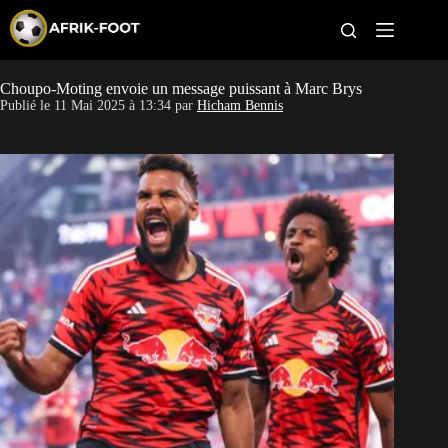
S
k
i
p
t
Choupo-Moting envoie un message puissant à Marc Brys
CAN féminine
o
Publié le
11 Mai 2025 à 13:34
par
Hicham Bennis
c
o
CAN 2027
n
t
Pays
e
n
t
Clubs
Classement
Paris sportifs