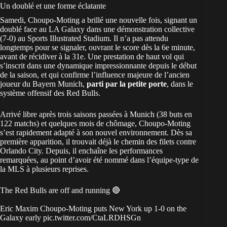
Un doublé et une forme éclatante
Samedi, Choupo-Moting a brillé une nouvelle fois, signant un
doublé face au LA Galaxy dans une démonstration collective
(7-0) au Sports Illustrated Stadium. Il n’a pas attendu
longtemps pour se signaler, ouvrant le score dès la 6e minute,
avant de récidiver à la 31e. Une prestation de haut vol qui
s’inscrit dans une dynamique impressionnante depuis le début
de la saison, et qui confirme l’influence majeure de l’ancien
joueur du Bayern Munich,
parti par la petite porte
, dans le
système offensif des Red Bulls.
Arrivé libre après trois saisons passées à Munich (38 buts en
122 matchs) et quelques mois de chômage, Choupo-Moting
s’est rapidement adapté à son nouvel environnement. Dès sa
première apparition, il trouvait déjà le chemin des filets contre
Orlando City. Depuis, il enchaîne les performances
remarquées, au point d’avoir été nommé dans l’équipe-type de
la MLS à plusieurs reprises.
The Red Bulls are off and running 🔴
Eric Maxim Choupo-Moting puts New York up 1-0 on the
Galaxy early
pic.twitter.com/CtaLRDHSGn