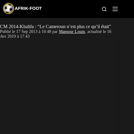
S
k
i
p
t
CM 2014-Khalifa : “Le Cameroun n’est plus ce qu’il était”
CAN féminine
o
Publié le
17 Sep 2013 à 10:48
par
Mansour Loum
, actualisé le
16
c
Avr 2019 à 17:43
o
CAN 2027
n
t
Pays
e
n
t
Clubs
Classement
Paris sportifs