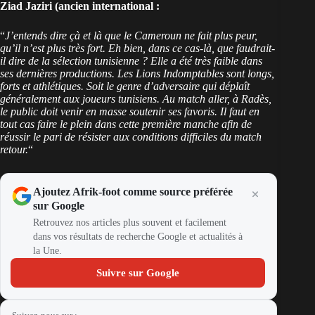
Ziad Jaziri (ancien international :
“
J’entends dire çà et là que le Cameroun ne fait plus peur,
qu’il n’est plus très fort. Eh bien, dans ce cas-là, que faudrait-
il dire de la sélection tunisienne ? Elle a été très faible dans
ses dernières productions. Les Lions Indomptables sont longs,
forts et athlétiques. Soit le genre d’adversaire qui déplaît
généralement aux joueurs tunisiens. Au match aller, à Radès,
le public doit venir en masse soutenir ses favoris. Il faut en
tout cas faire le plein dans cette première manche afin de
réussir le pari de résister aux conditions difficiles du match
retour.
“
Ajoutez Afrik-foot comme source préférée
sur Google
Retrouvez nos articles plus souvent et facilement
dans vos résultats de recherche Google et actualités à
la Une.
Suivre sur Google