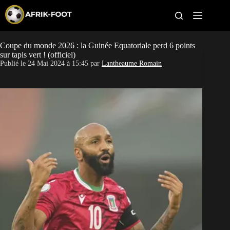
S
k
i
p
t
Coupe du monde 2026 : la Guinée Equatoriale perd 6 points
CAN féminine
o
sur tapis vert ! (officiel)
c
Publié le
24 Mai 2024 à 15:45
par
Lantheaume Romain
o
CAN 2027
n
t
Pays
e
n
t
Clubs
Classement
Paris sportifs