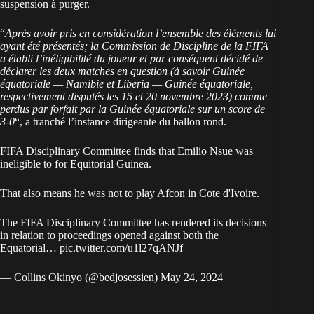
suspension à purger.
“
Après avoir pris en considération l’ensemble des éléments lui
ayant été présentés; la Commission de Discipline de la FIFA
a établi l’inéligibilité du joueur et par conséquent décidé de
déclarer les deux matches en question (à savoir Guinée
équatoriale — Namibie et Liberia — Guinée équatoriale,
respectivement disputés les 15 et 20 novembre 2023) comme
perdus par forfait par la Guinée équatoriale sur un score de
3-0
“, a tranché l’instance dirigeante du ballon rond.
FIFA Disciplinary Committee finds that Emilio Nsue was
ineligible to for Equitorial Guinea.
That also means he was not to play Afcon in Cote d'Ivoire.
The FIFA Disciplinary Committee has rendered its decisions
in relation to proceedings opened against both the
Equatorial…
pic.twitter.com/u1l27qANJf
— Collins Okinyo (@bedjosessien)
May 24, 2024