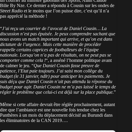
un courrier au ministre gabonais des Sports, Alain Claude
Bilie By Nze. Ce dernier a répondu à Cousin sur les ondes de
Street Radio
et le moins que l’on puisse dire, c’est qu’il n’a
pas apprécié la méthode !
“
J’ai reçu un courrier de l’avocat de Daniel Cousin… La
discussion n’est pas épuisée. Je peux comprendre sachant que
nous avons un match important qui arrive, et qu’on est dans
dictature de l’urgence. Mais cette manière de procéder
rappelle certains caprices de footballeurs de l’équipe
nationale. Lorsqu’on n’a pas de résultats, on ne peut pas se
comporter comme cela !
“, a asséné l’homme politique avant
de calmer le jeu. “
Que Daniel Cousin fasse preuve de
patience, l’Etat paie toujours. J’ai saisi mon collège du
budget (le 31 janvier, ndlr) pour anticiper les paiements. Je
suis déçu que Daniel Cousin n’ait pas attendu la réponse du
budget pour agir. Daniel Cousin ne m’a pas laissé le temps de
régler le problème que celui-ci est déjà sur la place publique.
”
Même si cette affaire devrait être réglée prochainement, autant
dire que l’ambiance est une nouvelle fois tendue chez les
Panthères à un mois du déplacement décisif au Burundi dans
les éliminatoires de la CAN 2019….