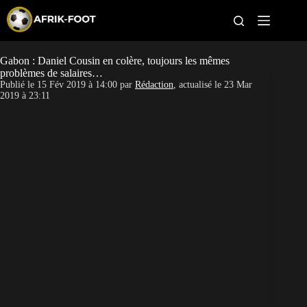
S
k
i
p
t
Gabon : Daniel Cousin en colère, toujours les mêmes
CAN féminine
o
problèmes de salaires…
c
Publié le
15 Fév 2019 à 14:00
par
Rédaction
, actualisé le
23 Mar
o
CAN 2027
2019 à 23:11
n
t
Pays
e
n
t
Clubs
Classement
Paris sportifs