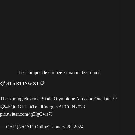
Les compos de Guinée Equatoriale-Guinée
📋 𝐒𝐓𝐀𝐑𝐓𝐈𝐍𝐆 𝐗𝐈 📋
The starting eleven at Stade Olympique Alassane Ouattara. 👇
📋
#EQGGUI
|
#TotalEnergiesAFCON2023
pic.twitter.com/tg5IgQws7J
— CAF (@CAF_Online)
January 28, 2024