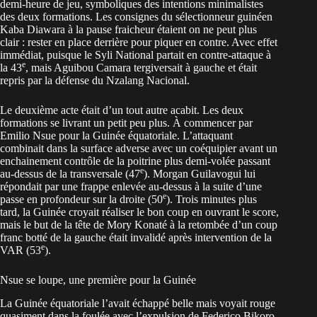
demi-heure de jeu, symboliques des intentions minimalistes
des deux formations. Les consignes du sélectionneur guinéen
Kaba Diawara à la pause fraicheur étaient on ne peut plus
clair : rester en place derrière pour piquer en contre. Avec effet
immédiat, puisque le Syli National partait en contre-attaque à
e
la 43
, mais Aguibou Camara tergiversait à gauche et était
repris par la défense du Nzalang Nacional.
Le deuxième acte était d’un tout autre acabit. Les deux
formations se livrant un petit peu plus. À commencer par
Emilio Nsue pour la Guinée équatoriale. L’attaquant
combinait dans la surface adverse avec un coéquipier avant un
enchainement contrôle de la poitrine plus demi-volée passant
e
au-dessus de la transversale (47
). Morgan Guilavogui lui
répondait par une frappe enlevée au-dessus à la suite d’une
e
passe en profondeur sur la droite (50
). Trois minutes plus
tard, la Guinée croyait réaliser le bon coup en ouvrant le score,
mais le but de la tête de Mory Konaté à la retombée d’un coup
franc botté de la gauche était invalidé après intervention de la
e
VAR (53
).
Nsue se loupe, une première pour la Guinée
La Guinée équatoriale l’avait échappé belle mais voyait rouge
quasiment dans la foulée avec l’expulsion de Federico Bikoro,