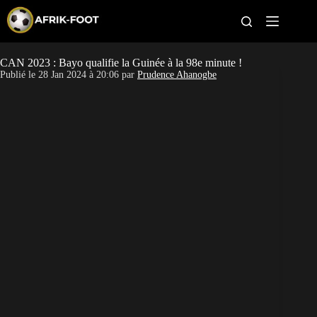
S
k
i
p
t
CAN 2023 : Bayo qualifie la Guinée à la 98e minute !
CAN féminine
o
Publié le
28 Jan 2024 à 20:06
par
Prudence Ahanogbe
c
o
CAN 2027
n
t
Pays
e
n
t
Clubs
Classement
Paris sportifs