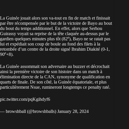
La Guinée jouait alors son va-tout en fin de match et finissait
par être récompensée par le but de la victoire de Bayo au bout
du bout du temps additionnel. En effet, alors que Serhou
Guirassy voyait sa reprise de la tête claquée au-dessus par le
e
gardien quelques minutes plus tôt (82
), Bayo ne se ratait pas
lui et expédiait son coup de boule au fond des filets à la
retombée d’un centre de la droite signé Ibrahim Diakité (0-1,
e
90
+8).
La Guinée assommait son adversaire au buzzer et décrochait
ainsi la première victoire de son histoire dans un match à
élimination directe de la CAN, synonyme de qualification en
quarts de finale. De son côté, la Guinée équatoriale, et plus
particulièrement Nsue, rumineront longtemps ce penalty raté.
pic.twitter.com/pqKgihdyf6
— browshball (@browshballs)
January 28, 2024