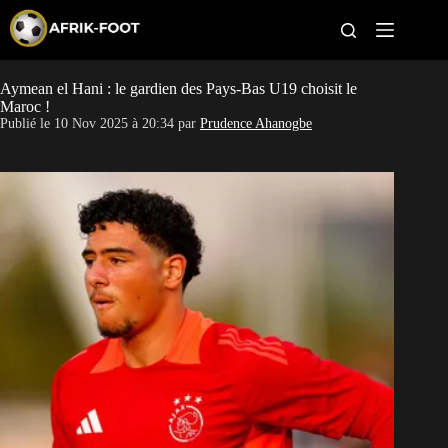
S
k
i
p
t
Aymean el Hani : le gardien des Pays-Bas U19 choisit le
CAN féminine
o
Maroc !
c
Publié le
10 Nov 2025 à 20:34
par
Prudence Ahanogbe
o
CAN 2027
n
t
Pays
e
n
t
Clubs
Classement
Paris sportifs