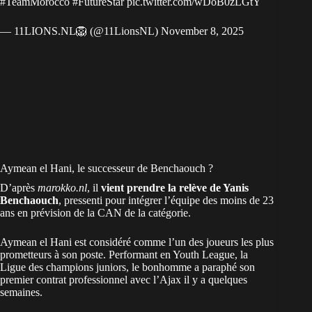
#TeamMorocco
#FutureStar
pic.twitter.com/wDoB0zLGtY
— 11LIONS.NL🦁 (@11LionsNL)
November 8, 2025
Aymean el Hani, le successeur de Benchaouch ?
D’après
marokko.nl
, il
vient prendre la relève de Yanis
Benchaouch
, pressenti pour intégrer l’équipe des moins de 23
ans en prévision de la CAN de la catégorie.
Aymean el Hani est considéré comme l’un des joueurs les plus
prometteurs à son poste. Performant en Youth League, la
Ligue des champions juniors, le bonhomme a paraphé son
premier contrat professionnel avec l’Ajax il y a quelques
semaines.