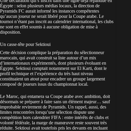
Une déclaration qui s’inscrit dans une ligne déjà répandue en
Égypte : selon plusieurs médias locaux, la direction de
Pyramids FC aurait informé les instances compétentes
qu’aucun joueur ne serait libéré pour la Coupe arabe. Le
tournoi n’étant pas inscrit au calendrier international, les clubs
ne sont en effet soumis à aucune obligation de mise à
disposition.
Un casse-tête pour Sektioui
Cette décision complique la préparation du sélectionneur
marocain, qui avait construit sa liste autour d’un mix
d’internationaux expérimentés, dont plusieurs évoluant en
Égypte. Sektioui comptait notamment sur El Karti, dont le
profil technique et l’expérience du très haut niveau
constituaient un atout pour encadrer un groupe largement
composé de joueurs issus du championnat local.
Le Maroc, qui entamera sa Coupe arabe avec ambition, doit
désormais se préparer à faire sans un élément majeur… sauf
improbable revirement de Pyramids. Un rappel, aussi, des
limites rencontrées lorsqu’une sélection dispute une
compétition hors calendrier FIFA : entre intérêts de clubs et
volonté fédérale, la marge de manœuvre reste souvent très
réduite. Sektioui avait toutefois pris les devants en incluant