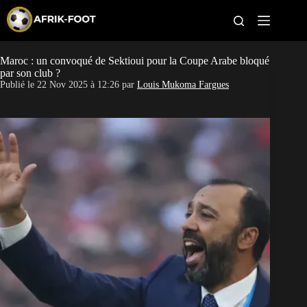
S
k
i
p
t
Maroc : un convoqué de Sektioui pour la Coupe Arabe bloqué
CAN féminine
o
par son club ?
c
Publié le
22 Nov 2025 à 12:26
par
Louis Mukoma Fargues
o
CAN 2027
n
t
Pays
e
n
t
Clubs
Classement
Paris sportifs