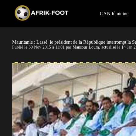
S
k
i
CAN féminine
p
t
o
c
o
Mauritanie : Lassé, le président de la République interrompt la 
n
Publié le
30 Nov 2015 à 11:01
par
Mansour Loum
, actualisé le
14 Jan 2
t
e
n
t