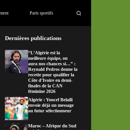
ement
Paris sportifs
Dernières publications
“L’Algérie est la
meilleure équipe, on
aura nos chances si…” :
Reynald Pedros donne la
recette pour qualifier la
Côte d’Ivoire en demi-
finales de la CAN
féminine 2026
Algérie : Youcef Belaïli
envoie déjà un message
au futur sélectionneur
Maroc – Afrique du Sud