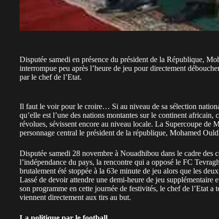
Disputée samedi en présence du président de la République, Mo
interrompue peu après l’heure de jeu pour directement déboucher 
par le chef de l’Etat.
Il faut le voir pour le croire… Si au niveau de sa sélection nation
qu’elle est l’une des nations montantes sur le continent africain, 
révolues, sévissent encore au niveau locale. La Supercoupe de M
personnage central le président de la république, Mohamed Ould 
Disputée samedi 28 novembre à Nouadhibou dans le cadre des cél
l’indépendance du pays, la rencontre qui a opposé le FC Tevragh 
brutalement été stoppée à la 63e minute de jeu alors que les deux
Lassé de devoir attendre une demi-heure de jeu supplémentaire et
son programme en cette journée de festivités, le chef de l’Etat 
viennent directement aux tirs au but.
La politique par le football