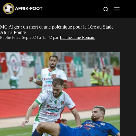
S
k
i
p
t
MC Alger : un mort et une polémique pour la 1ère au Stade
CAN féminine
o
Ali La Pointe
c
Publié le
22 Sep 2024 à 13:42
par
Lantheaume Romain
o
CAN 2027
n
t
Pays
e
n
t
Clubs
Classement
Paris sportifs