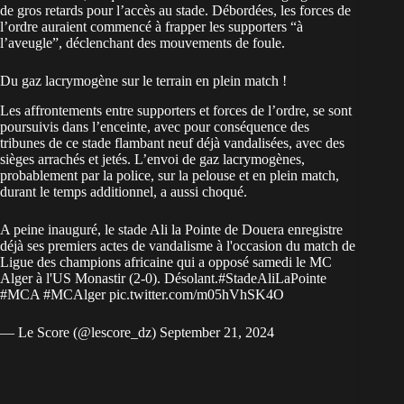
de gros retards pour l’accès au stade. Débordées, les forces de
l’ordre auraient commencé à frapper les supporters “à
l’aveugle”, déclenchant des mouvements de foule.
Du gaz lacrymogène sur le terrain en plein match !
Les affrontements entre supporters et forces de l’ordre, se sont
poursuivis dans l’enceinte, avec pour conséquence des
tribunes de ce stade flambant neuf déjà vandalisées, avec des
sièges arrachés et jetés. L’envoi de gaz lacrymogènes,
probablement par la police, sur la pelouse et en plein match,
durant le temps additionnel, a aussi choqué.
A peine inauguré, le stade Ali la Pointe de Douera enregistre
déjà ses premiers actes de vandalisme à l'occasion du match de
Ligue des champions africaine qui a opposé samedi le MC
Alger à l'US Monastir (2-0). Désolant.
#StadeAliLaPointe
#MCA
#MCAlger
pic.twitter.com/m05hVhSK4O
— Le Score (@lescore_dz)
September 21, 2024