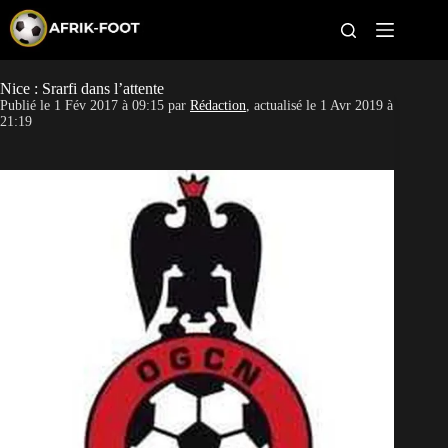
S
k
i
p
t
Nice : Srarfi dans l’attente
CAN féminine
o
Publié le
1 Fév 2017 à 09:15
par
Rédaction
, actualisé le
1 Avr 2019 à
c
21:19
o
CAN 2027
n
t
Pays
e
n
t
Clubs
Classement
Paris sportifs