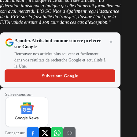
avant minuit
“, a indiqué Nice sur son site officiel. “
La
fédération tunisienne a indiqué qu’elle donnerait formellement
son aval mercredi. L’OGC Nice a également reçu l’assurance
de la FFF sur la faisabilité du transfert, l’usage étant que la
FIFA valide ensuite à son tour dans ces cas d’exception.
“
Ajoutez Afrik-foot comme source préférée
sur Google
Retrouvez nos articles plus souvent et facilement
dans vos résultats de recherche Google et actualités à
la Une.
Suivre sur Google
Suivez-nous sur :
Partager sur :