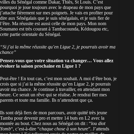
villes du Sénégal comme Dakar, Thiès, St Louis. C’est
pourquoi je joue toujours avec le drapeau de mon pays que
j’attache fièrement sur mes poignets. Je vais en profiter pour
dire aux Sénégalais que je suis sénégalais, et je suis fier de
l’être. Ma réussite est aussi celle de mon pays. Mon nom
Soumano est très courant à Tambacounda, Kédougou etc,
cette partie orientale du Sénégal.
“Si j’ai la même réussite qu’en Ligue 2, je pourrais avoir ma
chance”
Pensez-vous que votre situation va changer… Vous allez
évoluer la saison prochaine en Ligue 1 ?
Peut-être ! En tout cas, c’est mon souhait. A moi d’être bon, je
crois que si j’ai la même réussite qu’en Ligue 2, je pourrais
avoir ma chance. Je continue à travailler, en attendant mon
heure. Ce serait un rêve qui se réalise. Je rendrai fier mes
parents et toute ma famille. Ils n’attendent que ça.
Ils sont déjà fiers de mon parcours, avoir quitté très jeune
Tamba pour devenir pro et mettre 14 buts en L2 avec la
montée au bout. Chez nous au Sénégal on dit : “
lou diot
Yomb
“, c’est-à-dire “
chaque chose à son heure
”. J’attends