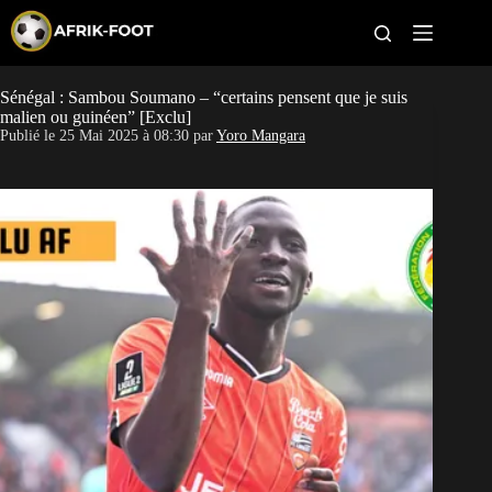
S
k
i
p
t
Sénégal : Sambou Soumano – “certains pensent que je suis
CAN féminine
o
malien ou guinéen” [Exclu]
c
Publié le
25 Mai 2025 à 08:30
par
Yoro Mangara
o
CAN 2027
n
t
Pays
e
n
t
Clubs
Classement
Paris sportifs