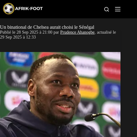
S
k
i
p
t
Un binational de Chelsea aurait choisi le Sénégal
CAN féminine
o
Publié le
28 Sep 2025 à 21:00
par
Prudence Ahanogbe
, actualisé le
c
29 Sep 2025 à 12:33
o
CAN 2027
n
t
Pays
e
n
t
Clubs
Classement
Paris sportifs