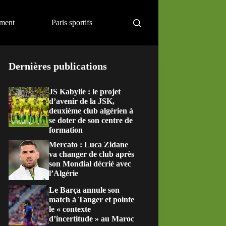
ement
Paris sportifs
Dernières publications
JS Kabylie : le projet
d’avenir de la JSK,
deuxième club algérien à
se doter de son centre de
formation
Mercato : Luca Zidane
va changer de club après
son Mondial décrié avec
l’Algérie
Le Barça annule son
match à Tanger et pointe
le « contexte
d’incertitude » au Maroc