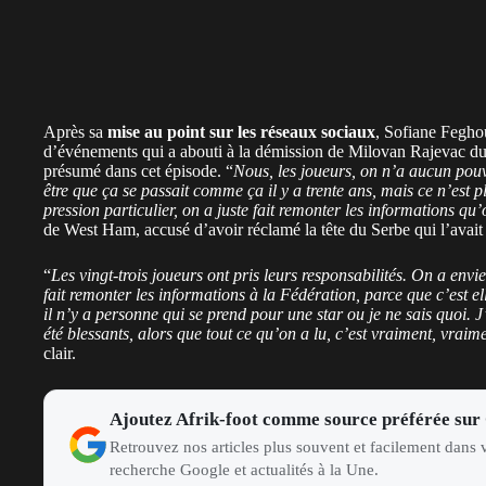
Après sa
mise au point sur les réseaux sociaux
, Sofiane Feghou
d’événements qui a abouti à la démission de Milovan Rajevac du p
présumé dans cet épisode. “
Nous, les joueurs, on n’a aucun pouvo
être que ça se passait comme ça il y a trente ans, mais ce n’est 
pression particulier, on a juste fait remonter les informations qu’
de West Ham, accusé d’avoir réclamé la tête du Serbe qui l’avait 
“
Les vingt-trois joueurs ont pris leurs responsabilités. On a envi
fait remonter les informations à la Fédération, parce que c’est el
il n’y a personne qui se prend pour une star ou je ne sais quoi. J
été blessants, alors que tout ce qu’on a lu, c’est vraiment, vraim
clair.
Ajoutez Afrik-foot comme source préférée sur
Retrouvez nos articles plus souvent et facilement dans v
recherche Google et actualités à la Une.