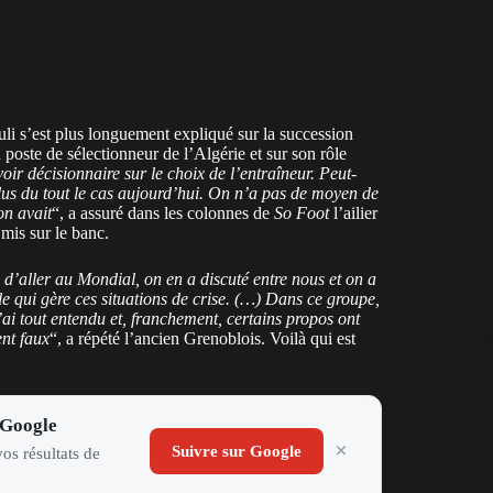
li s’est plus longuement expliqué sur la succession
oste de sélectionneur de l’Algérie et sur son rôle
ir décisionnaire sur le choix de l’entraîneur. Peut-
plus du tout le cas aujourd’hui. On n’a pas de moyen de
on avait
“, a assuré dans les colonnes de
So Foot
l’ailier
mis sur le banc.
e d’aller au Mondial, on en a discuté entre nous et on a
le qui gère ces situations de crise. (…) Dans ce groupe,
’ai tout entendu et, franchement, certains propos ont
ent faux
“, a répété l’ancien Grenoblois. Voilà qui est
 Google
Suivre sur Google
os résultats de