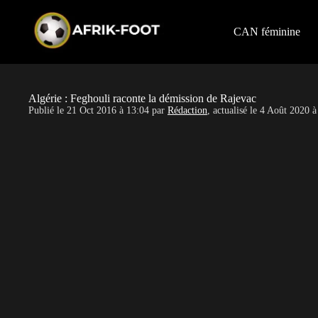
S
k
i
CAN féminine
p
t
o
c
o
Algérie : Feghouli raconte la démission de Rajevac
n
Publié le
21 Oct 2016 à 13:04
par
Rédaction
, actualisé le
4 Août 2020 à
t
e
n
t