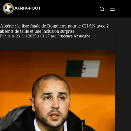
S
k
i
p
t
Algérie : la liste finale de Bougherra pour le CHAN avec 2
CAN féminine
o
absents de taille et une inclusion surprise
c
Publié le
23 Juil 2025 à 01:27
par
Prudence Ahanogbe
o
CAN 2027
n
t
Pays
e
n
t
Clubs
Classement
Paris sportifs