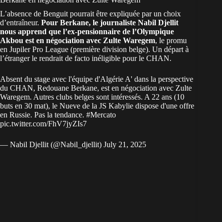
L’absence de Benguit pourrait être expliquée par un choix
d’entraîneur.
Pour Berkane, le journaliste Nabil Djellit
nous apprend que l’ex-pensionnaire de l’Olympique
Akbou est en négociation avec Zulte Waregem
, le promu
en Jupiler Pro League (première division belge). Un départ à
l’étranger le rendrait de facto inéligible pour le CHAN.
Absent du stage avec l'équipe d'Algérie A' dans la perspective
du CHAN, Redouane Berkane, est en négociation avec Zulte
Waregem. Autres clubs belges sont intéressés. A 22 ans (10
buts en 30 mat), le Nueve de la JS Kabylie dispose d'une offre
en Russie. Pas la tendance.
#Mercato
pic.twitter.com/FhV7jyZIs7
— Nabil Djellit (@Nabil_djellit)
July 21, 2025