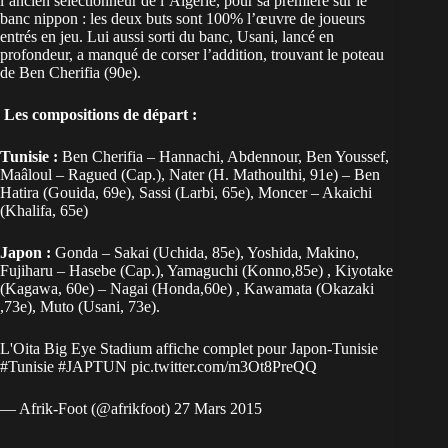
l’ancien sélectionneur de l’Algérie, pour sa première sur le
banc nippon : les deux buts sont 100% l’œuvre de joueurs
entrés en jeu. Lui aussi sorti du banc, Usani, lancé en
profondeur, a manqué de corser l’addition, trouvant le poteau
de Ben Cherifia (90e).
Les compositions de départ :
Tunisie :
Ben Cherifia – Hannachi, Abdennour, Ben Youssef,
Maâloul – Ragued (Cap.), Nater (H. Mathoulthi, 91e) – Ben
Hatira (Gouida, 69e), Sassi (Larbi, 65e), Moncer – Akaichi
(Khalifa, 65e)
Japon :
Gonda – Sakai (Uchida, 85e), Yoshida, Makino,
Fujiharu – Hasebe (Cap.), Yamaguchi (Konno,85e) , Kiyotake
(Kagawa, 60e) – Nagai (Honda,60e) , Kawamata (Okazaki
,73e), Muto (Usani, 73e).
L'Oita Big Eye Stadium affiche complet pour Japon-Tunisie
#Tunisie
#JAPTUN
pic.twitter.com/m3Ot8PreQQ
— Afrik-Foot (@afrikfoot)
27 Mars 2015