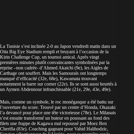
La Tunisie s’est inclinée 2-0 au Japon vendredi matin dans un
Oita Big Eye Stadium rempli et bruyant à l’occasion de la
Kirin Challenge Cup, un tournoi amical. Après vingt
premières minutes plutôt convaincantes symbolisées par la
reprise –non cadrée- d’Ahmed Akaichi (9e), les Aigles de
Carthage ont souffert. Mais les Samouraïs ont longtemps
manqué d’efficacité (32e, 68e), Kawamata trouvant
notamment la barre sur corner (22e). Ils se sont aussi heurtés à
un Aymen Abdennour infranchissable (21e, 29e, 43e, 49e).
Mais, comme un symbole, le roc monégasque a été battu sur
l’ouverture du score. Trouvé par un centre d’Honda, Okazaki
l’a devancé pour place une tête victorieuse (78e). Le Milanais
s’est ensuite transformé un buteur en poussant au fond des
filets une frappe de Kagawa mal repoussé par Moez Ben
Cherifia (83e). Coaching gagnant pour Vahid Halihodzic,