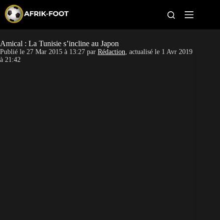
S
k
i
p
t
Amical : La Tunisie s’incline au Japon
CAN féminine
o
Publié le
27 Mar 2015 à 13:27
par
Rédaction
, actualisé le
1 Avr 2019
c
à 21:42
o
CAN 2027
n
t
Pays
e
n
t
Clubs
Classement
Paris sportifs