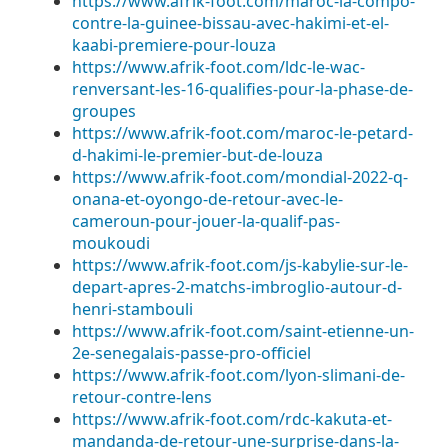
https://www.afrik-foot.com/maroc-la-compo-
contre-la-guinee-bissau-avec-hakimi-et-el-
kaabi-premiere-pour-louza
https://www.afrik-foot.com/ldc-le-wac-
renversant-les-16-qualifies-pour-la-phase-de-
groupes
https://www.afrik-foot.com/maroc-le-petard-
d-hakimi-le-premier-but-de-louza
https://www.afrik-foot.com/mondial-2022-q-
onana-et-oyongo-de-retour-avec-le-
cameroun-pour-jouer-la-qualif-pas-
moukoudi
https://www.afrik-foot.com/js-kabylie-sur-le-
depart-apres-2-matchs-imbroglio-autour-d-
henri-stambouli
https://www.afrik-foot.com/saint-etienne-un-
2e-senegalais-passe-pro-officiel
https://www.afrik-foot.com/lyon-slimani-de-
retour-contre-lens
https://www.afrik-foot.com/rdc-kakuta-et-
mandanda-de-retour-une-surprise-dans-la-