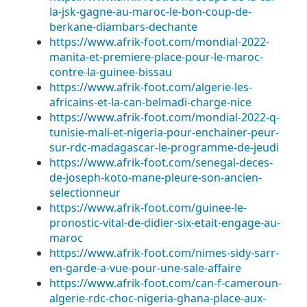
la-jsk-gagne-au-maroc-le-bon-coup-de-
berkane-diambars-dechante
https://www.afrik-foot.com/mondial-2022-
manita-et-premiere-place-pour-le-maroc-
contre-la-guinee-bissau
https://www.afrik-foot.com/algerie-les-
africains-et-la-can-belmadi-charge-nice
https://www.afrik-foot.com/mondial-2022-q-
tunisie-mali-et-nigeria-pour-enchainer-peur-
sur-rdc-madagascar-le-programme-de-jeudi
https://www.afrik-foot.com/senegal-deces-
de-joseph-koto-mane-pleure-son-ancien-
selectionneur
https://www.afrik-foot.com/guinee-le-
pronostic-vital-de-didier-six-etait-engage-au-
maroc
https://www.afrik-foot.com/nimes-sidy-sarr-
en-garde-a-vue-pour-une-sale-affaire
https://www.afrik-foot.com/can-f-cameroun-
algerie-rdc-choc-nigeria-ghana-place-aux-