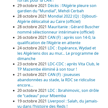
forfait pour la CAN !
29 octobre 2021
Décès : l’Algérie pleure son
gardien du “Mundial”, Mehdi Cerbah
28 octobre 2021
Mondial 2022 (Q) : Djibouti-
Algérie délocalisé au Caire (officiel)
28 octobre 2021
Mauritanie : Gérard Buscher
nommé sélectionneur intérimaire (officiel)
26 octobre 2021
CAN (F) : après son 14-0, la
qualification de l’Algérie en attente
24 octobre 2021
LDC : Espérance, Wydad et
les Algériens dos au mur… Le programme de
dimanche
23 octobre 2021
LDC-CDC : après Vita Club, le
TP Mazembe éliminé à son tour !
21 octobre 2021
CAN (F) : joueuses
abandonnées au stade, la RDC se ridiculise
encore…
20 octobre 2021
LDC : Ibrahimovic, son drôle
de “cadeau” pour Mbemba
19 octobre 2021
Liverpool : Salah, du jamais-
vu dans l’histoire des Reds !