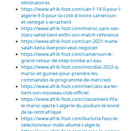
eliminatoires
https://www.afrik-foot.com/can-f-14-0-pour-l-
algerie-9-0-pour-la-cote-d-ivoire-cameroun-
et-senegal-s-arrachent
https://www.afrik-foot.com/maroc-sans-ses-
stars-vahid-tient-enfin-son-match-reference
https://www.afrik-foot.com/can-2021-mane-
salah-keita-liverpool-veut-negocier
https://www.afrik-foot.com/cameroun-le-
grand-retour-de-ntep-tombe-a-l-eau
https://www.afrik-foot.com/mondial-2022-q-
maroc-et-guinee-pour-prendre-les-
commandes-le-programme-de-mercredi
https://www.afrik-foot.com/mercato-aurier-
tient-son-nouveau-club-officiel
https://www.afrik-foot.com/classement-fifa-
le-maroc-ejecte-l-algerie-du-podium-le-bond-
de-la-centrafrique
https://www.afrik-foot.com/burkina-faso-le-
selectionneur-malo-allume-l-algerie