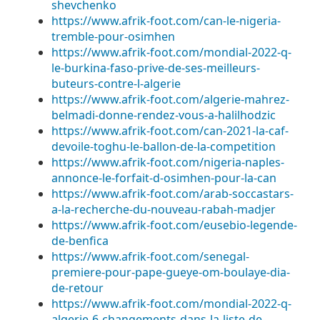
shevchenko
https://www.afrik-foot.com/can-le-nigeria-
tremble-pour-osimhen
https://www.afrik-foot.com/mondial-2022-q-
le-burkina-faso-prive-de-ses-meilleurs-
buteurs-contre-l-algerie
https://www.afrik-foot.com/algerie-mahrez-
belmadi-donne-rendez-vous-a-halilhodzic
https://www.afrik-foot.com/can-2021-la-caf-
devoile-toghu-le-ballon-de-la-competition
https://www.afrik-foot.com/nigeria-naples-
annonce-le-forfait-d-osimhen-pour-la-can
https://www.afrik-foot.com/arab-soccastars-
a-la-recherche-du-nouveau-rabah-madjer
https://www.afrik-foot.com/eusebio-legende-
de-benfica
https://www.afrik-foot.com/senegal-
premiere-pour-pape-gueye-om-boulaye-dia-
de-retour
https://www.afrik-foot.com/mondial-2022-q-
algerie-6-changements-dans-la-liste-de-