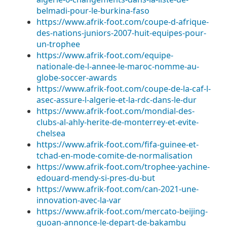
belmadi-pour-le-burkina-faso
https://www.afrik-foot.com/coupe-d-afrique-
des-nations-juniors-2007-huit-equipes-pour-
un-trophee
https://www.afrik-foot.com/equipe-
nationale-de-l-annee-le-maroc-nomme-au-
globe-soccer-awards
https://www.afrik-foot.com/coupe-de-la-caf-l-
asec-assure-l-algerie-et-la-rdc-dans-le-dur
https://www.afrik-foot.com/mondial-des-
clubs-al-ahly-herite-de-monterrey-et-evite-
chelsea
https://www.afrik-foot.com/fifa-guinee-et-
tchad-en-mode-comite-de-normalisation
https://www.afrik-foot.com/trophee-yachine-
edouard-mendy-si-pres-du-but
https://www.afrik-foot.com/can-2021-une-
innovation-avec-la-var
https://www.afrik-foot.com/mercato-beijing-
guoan-annonce-le-depart-de-bakambu