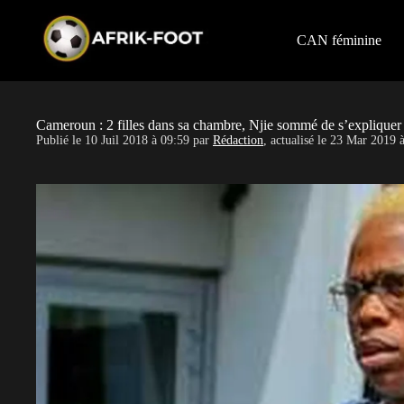
S
k
i
CAN féminine
p
t
o
c
o
Cameroun : 2 filles dans sa chambre, Njie sommé de s’expliquer
n
Publié le
10 Juil 2018 à 09:59
par
Rédaction
, actualisé le
23 Mar 2019 à
t
e
n
t