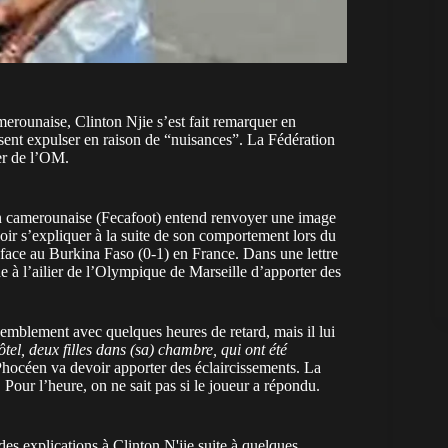
merounaise, Clinton Njie s’est fait remarquer en
assent expulser en raison de “nuisances”. La Fédération
ier de l’OM.
on camerounaise (Fecafoot) entend renvoyer une image
oir s’expliquer à la suite de son comportement lors du
face au Burkina Faso (0-1) en France. Dans une lettre
e à l’ailier de l’Olympique de Marseille d’apporter des
semblement avec quelques heures de retard, mais il lui
hôtel, deux filles dans (sa) chambre, qui ont été
e Phocéen va devoir apporter des éclaircissements. La
. Pour l’heure, on ne sait pas si le joueur a répondu.
es explications à Clinton N'jie suite à quelques