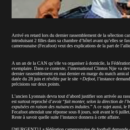
Arrivé en retard lors du dernier rassemblement de la sélection ca
introduisant 2 filles dans sa chambre d’hôtel avant qu’elles se f
camerounaise (Fecafoot) veut des explications de la part de l’ail
A un an de la CAN qu’elle va organiser à domicile, la Fédérati
exemplaire. Dans ce contexte, l’international Clinton Njie va dev
dernier rassemblement en mai dernier en marge du match amical 
datée du 28 juin et révélée par le site
+Defoot
, l’instance demand
précisions sur deux points.
L’ancien Lyonnais devra tout d’abord justifier son arrivée au ras
est surtout reproché d’avoir “
fait monter, selon la direction de l’
expulsées en raison des nuisances induites
.” A ce sujet aussi, l
Fecafoot attendait une réponse sous 8 jours, soit avant le 6 juillet
Reste à savoir quelle suite l’instance donnera à cette affaire.
[?
#URGENT
] La fédération camerounaise de football demande d