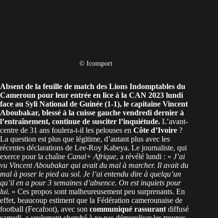
© Iconsport
Absent de la feuille de match des
Lions Indomptables du
Cameroun
pour leur entrée en lice à la
CAN 2023
lundi
face au Syli National de Guinée (1-1), le capitaine Vincent
Aboubakar, blessé à la cuisse gauche vendredi dernier à
l’entraînement, continue de susciter l’inquiétude.
L’avant-
centre de 31 ans foulera-t-il les pelouses en
Côte d’Ivoire
?
La question est plus que légitime, d’autant plus avec les
récentes déclarations de Lee-Roy Kabeya. Le journaliste, qui
exerce pour la chaîne
Canal+ Afrique
, a révélé lundi : «
J’ai
vu Vincent Aboubakar qui avait du mal à marcher. Il avait du
mal à poser le pied au sol. Je l’ai entendu dire à quelqu’un
qu’il en a pour 3 semaines d’absence. On est inquiets pour
lui.
» Ces propos sont malheureusement peu surprenants. En
effet, beaucoup estiment que la Fédération camerounaise de
football (Fecafoot), avec son
communiqué rassurant
diffusé
samedi, a seulement cherché à ne pas démoraliser les troupes,