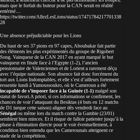
mais que le forfait du buteur pour la CAN serait en réalité
entériné…
https://twitter.com/AllezLesLions/status/17471784217701338
28
Une absence préjudiciable pour les Lions
Du haut de ses 37 pions en 97 capes, Aboubakar fait partie
des éléments les plus expérimentés du groupe de Rigobert
Song. Vainqueur de la CAN 2017 en ayant marqué le but
vainqueur en finale face à l’Egypte (1-2), l’ancien
pensionnaire de Valenciennes et de Lorient a rarement déçu
avec l’équipe nationale. Son absence fait donc forcément du
tort aux Lions Indomptables, et elle s’est d’ailleurs fortement
ressentie lundi à Yamoussoukro, où le Cameroun a été
incapable de s’imposer face à la Guinée (1-1)
malgré son
statut de favori.A priori, si ces informations se confirment, les
chances de voir l’attaquant du Besiktas (4 buts en 12 matchs
de D1 turque cette saison) aligner dès vendredi face au
Sénégal
ou même lors du match contre la Gambie (23/01)
semblent bien minces. Et il risque de falloir patienter jusqu’à la
phase à élimination directe pour le voir éventuellement, à
condition bien entendu que les Camerounais atteignent ce
stade de la compétition.