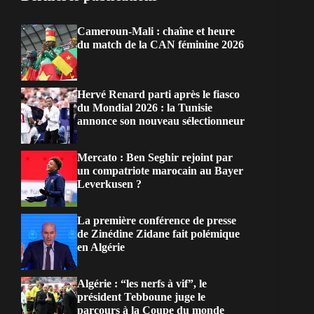
Cameroun-Mali : chaîne et heure
du match de la CAN féminine 2026
Hervé Renard parti après le fiasco
du Mondial 2026 : la Tunisie
annonce son nouveau sélectionneur
Mercato : Ben Seghir rejoint par
un compatriote marocain au Bayer
Leverkusen ?
La première conférence de presse
de Zinédine Zidane fait polémique
en Algérie
Algérie : “les nerfs à vif”, le
président Tebboune juge le
parcours à la Coupe du monde