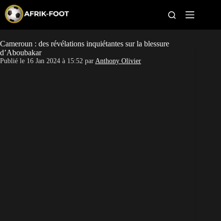
S
k
i
p
t
Cameroun : des révélations inquiétantes sur la blessure
CAN féminine
o
d’Aboubakar
c
Publié le
16 Jan 2024 à 15:52
par
Anthony Olivier
o
CAN 2027
n
t
Pays
e
n
t
Clubs
Classement
Paris sportifs