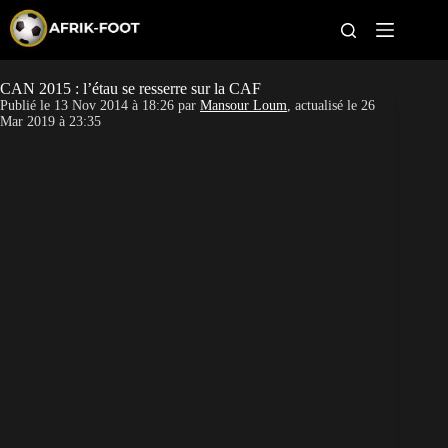
S
k
i
p
t
CAN 2015 : l’étau se resserre sur la CAF
CAN féminine
o
Publié le
13 Nov 2014 à 18:26
par
Mansour Loum
, actualisé le
26
c
Mar 2019 à 23:35
o
CAN 2027
n
t
Pays
e
n
t
Clubs
Classement
Paris sportifs