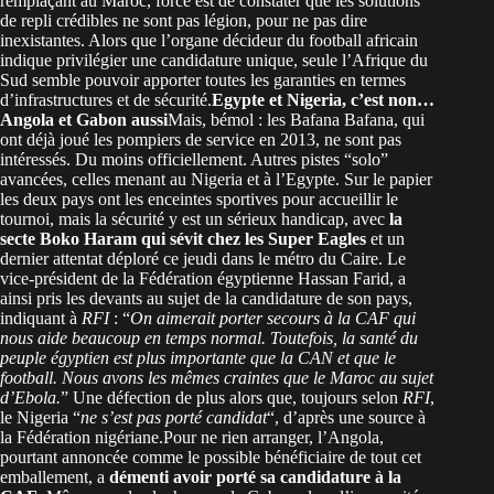
remplaçant au Maroc, force est de constater que les solutions
de repli crédibles ne sont pas légion, pour ne pas dire
inexistantes. Alors que l’organe décideur du football africain
indique privilégier une candidature unique, seule l’Afrique du
Sud semble pouvoir apporter toutes les garanties en termes
d’infrastructures et de sécurité.
Egypte et Nigeria, c’est non…
Angola et Gabon aussi
Mais, bémol : les Bafana Bafana, qui
ont déjà joué les pompiers de service en 2013, ne sont pas
intéressés. Du moins officiellement. Autres pistes “solo”
avancées, celles menant au Nigeria et à l’Egypte. Sur le papier
les deux pays ont les enceintes sportives pour accueillir le
tournoi, mais la sécurité y est un sérieux handicap, avec
la
secte Boko Haram qui sévit chez les Super Eagles
et un
dernier attentat déploré ce jeudi dans le métro du Caire. Le
vice-président de la Fédération égyptienne Hassan Farid, a
ainsi pris les devants au sujet de la candidature de son pays,
indiquant à
RFI
: “
On aimerait porter secours à la CAF qui
nous aide beaucoup en temps normal. Toutefois, la santé du
peuple égyptien est plus importante que la CAN et que le
football. Nous avons les mêmes craintes que le Maroc au sujet
d’Ebola.
” Une défection de plus alors que, toujours selon
RFI
,
le Nigeria “
ne s’est pas porté candidat
“, d’après une source à
la Fédération nigériane.Pour ne rien arranger, l’Angola,
pourtant annoncée comme le possible bénéficiaire de tout cet
emballement, a
démenti avoir porté sa candidature à la