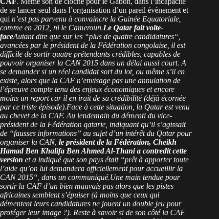
CAF
. Même son de cloche pour le Gabon, dans l’incapacité
de se lancer seul dans l’organisation d’un pareil évènement et
qui
n’est pas parvenu à convaincre la Guinée Equatoriale,
comme en 2012, ni le Cameroun
.
Le Qatar fait volte-
face
Autant dire que sur les “
plus de quatre candidatures
“,
avancées par le président de la Fédération congolaise, il est
difficile de sortir quatre prétendants crédibles, capables de
pouvoir organiser la CAN 2015 dans un délai aussi court. A
se demander si un réel candidat sort du lot, ou même s’il en
existe, alors que la CAF n’envisage pas une annulation de
l’épreuve compte tenu des enjeux économiques et encore
moins un report car il en irait de sa crédibilité (déjà écornée
par ce triste épisode).Face à cette situation, la Qatar est venu
au chevet de la CAF. Au lendemain du démenti du vice-
président de la Fédération qatarie, indiquant qu’il s’agissait
de “
fausses informations
” au sujet d’un intérêt du Qatar pour
organiser la CAN,
le président de la Fédération, Cheikh
Hamad Ben Khalifa Ben Ahmed Al-Thani a contredit cette
version
et a indiqué que son pays était “
prêt à apporter toute
l’aide qu’on lui demandera officiellement pour accueillir la
CAN 2015
“, dans un communiqué.Une main tendue pour
sortir la CAF d’un bien mauvais pas alors que les pistes
africaines semblent s’épuiser (à moins que ceux qui
démentent leurs candidatures ne jouent un double jeu pour
protéger leur image ?). Reste à savoir si de son côté la CAF