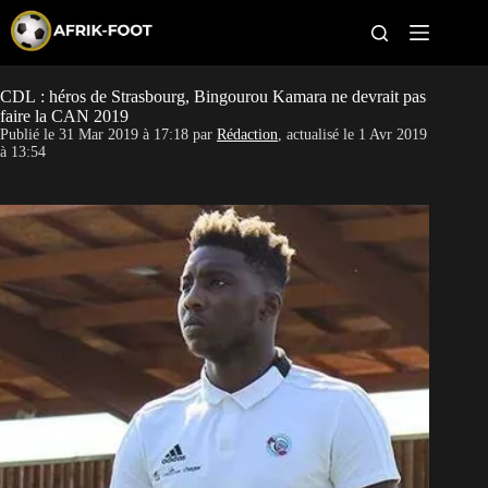
S
k
i
p
t
CDL : héros de Strasbourg, Bingourou Kamara ne devrait pas
CAN féminine
o
faire la CAN 2019
c
Publié le
31 Mar 2019 à 17:18
par
Rédaction
, actualisé le
1 Avr 2019
o
CAN 2027
à 13:54
n
t
Pays
e
n
t
Clubs
Classement
Paris sportifs