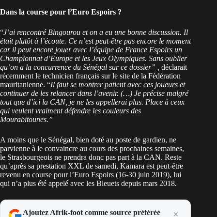
Dans la course pour l’Euro Espoirs ?
“
J’ai rencontré Bingourou et on a eu une bonne discussion. Il
était plutôt à l’écoute. Ce n’est peut-être pas encore le moment
car il peut encore jouer avec l’équipe de France Espoirs un
Championnat d’Europe et les Jeux Olympiques. Sans oublier
qu’on a la concurrence du Sénégal sur ce dossier” ,
déclarait
récemment le technicien français sur le site de la Fédération
mauritanienne. “
Il faut se montrer patient avec ces joueurs et
continuer de les relancer dans l’avenir. (…) Je précise malgré
tout que d’ici la CAN, je ne les appellerai plus. Place à ceux
qui veulent vraiment défendre les couleurs des
Mourabitounes.”
A moins que le Sénégal, bien doté au poste de gardien, ne
parvienne à le convaincre au cours des prochaines semaines,
le Strasbourgeois ne prendra donc pas part à la CAN. Reste
qu’après sa prestation XXL de samedi, Kamara est peut-être
revenu en course pour l’Euro Espoirs (16-30 juin 2019), lui
qui n’a plus été appelé avec les Bleuets depuis mars 2018
.
Ajoutez Afrik-foot comme source préférée