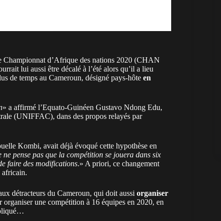
t, le Championnat d’Afrique des nations 2020 (CHAN
ait lui aussi être décalé à l’été alors qu’il a lieu
r plus de temps au Cameroun, désigné pays-hôte
en
n
» a affirmé l’Equato-Guinéen Gustavo Ndong Edu,
entrale (UNIFFAC), dans des propos relayés par
ouelle Kombi, avait déjà évoqué cette hypothèse en
e ne pense pas que la compétition se jouera dans six
de faire des modifications
.» A priori, ce changement
 africain.
aux détracteurs du Cameroun, qui doit aussi
organiser
ur organiser une compétition à 16 équipes en 2020, en
mpliqué…