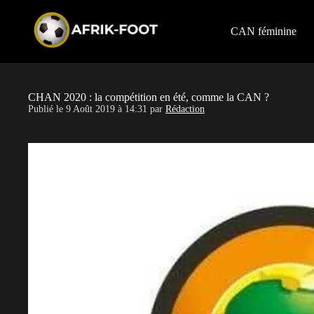
S
k
i
CAN féminine
p
t
o
c
o
CHAN 2020 : la compétition en été, comme la CAN ?
n
Publié le
9 Août 2019 à 14:31
par
Rédaction
t
e
n
t