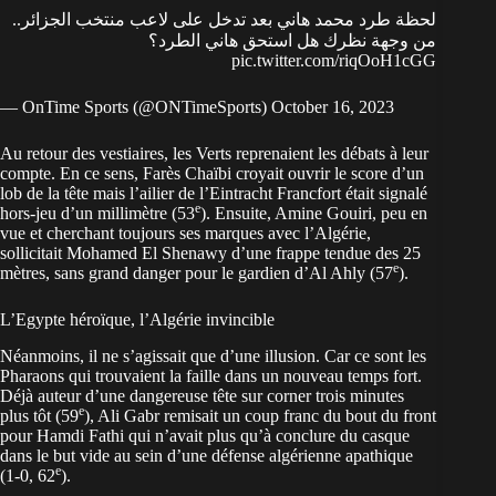
لحظة طرد محمد هاني بعد تدخل على لاعب منتخب الجزائر..
من وجهة نظرك هل استحق هاني الطرد؟
pic.twitter.com/riqOoH1cGG
— OnTime Sports (@ONTimeSports)
October 16, 2023
Au retour des vestiaires, les Verts reprenaient les débats à leur
compte. En ce sens, Farès Chaïbi croyait ouvrir le score d’un
lob de la tête mais l’ailier de l’Eintracht Francfort était signalé
e
hors-jeu d’un millimètre (53
). Ensuite, Amine Gouiri, peu en
vue et cherchant toujours ses marques avec l’Algérie,
sollicitait Mohamed El Shenawy d’une frappe tendue des 25
e
mètres, sans grand danger pour le gardien d’Al Ahly (57
).
L’Egypte héroïque, l’Algérie invincible
Néanmoins, il ne s’agissait que d’une illusion. Car ce sont les
Pharaons qui trouvaient la faille dans un nouveau temps fort.
Déjà auteur d’une dangereuse tête sur corner trois minutes
e
plus tôt (59
), Ali Gabr remisait un coup franc du bout du front
pour Hamdi Fathi qui n’avait plus qu’à conclure du casque
dans le but vide au sein d’une défense algérienne apathique
e
(1-0, 62
).