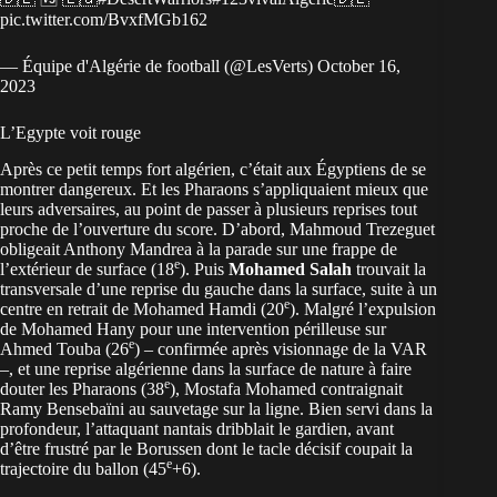
pic.twitter.com/BvxfMGb162
— Équipe d'Algérie de football (@LesVerts)
October 16,
2023
L’Egypte voit rouge
Après ce petit temps fort algérien, c’était aux Égyptiens de se
montrer dangereux. Et les Pharaons s’appliquaient mieux que
leurs adversaires, au point de passer à plusieurs reprises tout
proche de l’ouverture du score. D’abord, Mahmoud Trezeguet
obligeait Anthony Mandrea à la parade sur une frappe de
e
l’extérieur de surface (18
). Puis
Mohamed Salah
trouvait la
transversale d’une reprise du gauche dans la surface, suite à un
e
centre en retrait de Mohamed Hamdi (20
). Malgré l’expulsion
de Mohamed Hany pour une intervention périlleuse sur
e
Ahmed Touba (26
) – confirmée après visionnage de la VAR
–, et une reprise algérienne dans la surface de nature à faire
e
douter les Pharaons (38
), Mostafa Mohamed contraignait
Ramy Bensebaïni au sauvetage sur la ligne. Bien servi dans la
profondeur, l’attaquant nantais dribblait le gardien, avant
d’être frustré par le Borussen dont le tacle décisif coupait la
e
trajectoire du ballon (45
+6).