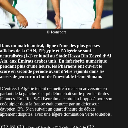
© Iconsport
Dans un match amical, digne d’une des plus grosses
affiches de la CAN,
l’Egypte
et
l’Algérie
se sont
neutralisées (1-1) ce lundi au Stade Hazza Bin Zayed d’Al
Ain, aux Émirats arabes unis. En infériorité numérique
pendant plus d’une heure, les Pharaons ont ouvert le
score en seconde période avant d’être rejoints dans les
arrêts de jeu sur un but de l’inévitable Islam Slimani.
D’entrée, l’Algérie tentait de mettre à mal son adversaire en
partant de la gauche. Ce qui débouchait sur le premier tir des
Fennecs. En effet, Saïd Benrahma centrait à l’opposé pour son
coéquipier dont la frappe était contrée par un défenseur
e
égyptien (3
). S’en suivait un quart d’heure de débats
âprement disputés, avec une légère domination verte toutefois.
🇩🇿 🆚 🇪🇬
#DesertWarriors
#123vivalAlgérie
🇩🇿