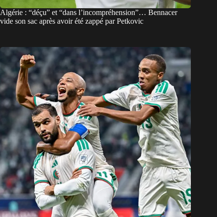
Algérie : “déçu” et “dans l’incompréhension”… Bennacer
vide son sac après avoir été zappé par Petkovic