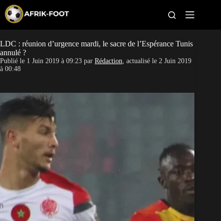
S
k
i
p
t
LDC : réunion d’urgence mardi, le sacre de l’Espérance Tunis
CAN féminine
o
annulé ?
c
Publié le
1 Juin 2019 à 09:23
par
Rédaction
, actualisé le
2 Juin 2019
o
CAN 2027
à 00:48
n
t
Pays
e
n
t
Clubs
Classement
Paris sportifs