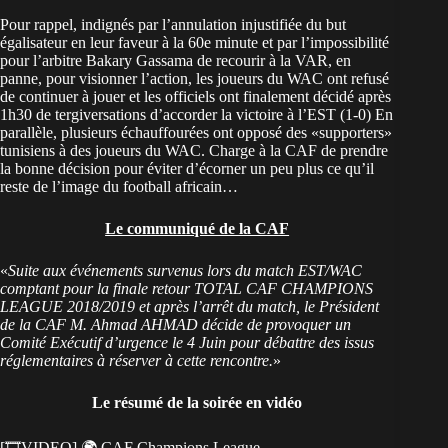
Pour rappel, indignés par l’annulation injustifiée du but
égalisateur en leur faveur à la 60e minute et par l’impossibilité
pour l’arbitre Bakary Gassama de recourir à la VAR, en
panne, pour visionner l’action, les joueurs du WAC ont refusé
de continuer à jouer et les officiels ont finalement décidé après
1h30 de tergiversations d’accorder la victoire à l’EST (1-0) En
parallèle, plusieurs échauffourées ont opposé des «supporters»
tunisiens à des joueurs du WAC. Charge à la CAF de prendre
la bonne décision pour éviter d’écorner un peu plus ce qu’il
reste de l’image du football africain…
Le communiqué de la CAF
«
Suite aux événements survenus lors du match EST/WAC
comptant pour la finale retour TOTAL CAF CHAMPIONS
LEAGUE 2018/2019 et après l’arrêt du match, le Président
de la CAF M. Ahmad AHMAD décide de provoquer un
Comité Exécutif d’urgence le 4 Juin pour débattre des issus
réglementaires à réserver à cette rencontre.
»
Le résumé de la soirée en vidéo
[🎞️VIDEO] 🌍 CAF Champions League