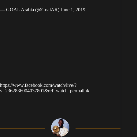
— GOAL Arabia (@GoalAR)
June 1, 2019
https://www.facebook.com/watch/live/?
v=2362836004037801&ref=watch_permalink