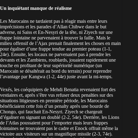
Un inquiétant manque de réalisme
Les Marocains ne tardaient pas à réagir mais entre leurs
imprécisions et les parades d’Allan Chibwe dans le but
adverse, ni Saiss et En-Nesyri de la tête, ni Ziyech sur une
frappe lointaine ne parvenaient à trouver la faille. Mais le
milieu offensif de l’Ajax prenait finalement les choses en main
pour égaliser d’une frappe tendue au premier poteau (1-1,
24e). Ensuite, les locaux ne parvenaient pas à prendre les
devants et les Zambiens, roublards, jouaient rapidement une
touche en profitant de leur supériorité numérique (un
Marocain se désaltérait au bord du terrain) pour reprendre
l’avantage par Kangwa (1-2, 44e) juste avant la mi-temps.
Vexés, les coéquipiers de Mehdi Benatia revenaient fort des
vestiaires et, après s’être vus refuser deux penalties sur des
situations litigieuses en première période, les Marocains
bénéficiaient cette fois d’un penalty après une bourde de
Chongo, qui fauchait En-Nesyri. Ziyech se chargeait
d’égaliser en signant un doublé (2-2, 54e). Derrière, les Lions
de l’Atlas poussaient pour l’emporter mais leurs frappes
lointaines ne trouvaient pas le cadre et Enock offrait même la
victoire aux visiteurs sur un magnifique missile (2-3, 74e).