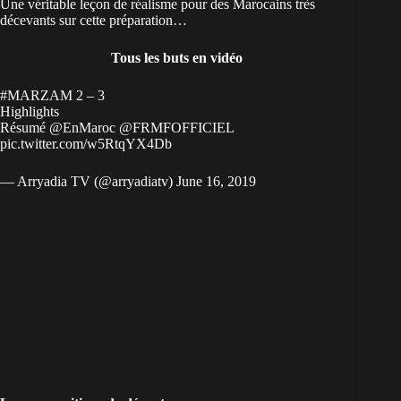
Une véritable leçon de réalisme pour des Marocains très
décevants sur cette préparation…
Tous les buts en vidéo
#MARZAM
2 – 3
Highlights
Résumé
@EnMaroc
@FRMFOFFICIEL
pic.twitter.com/w5RtqYX4Db
— Arryadia TV (@arryadiatv)
June 16, 2019