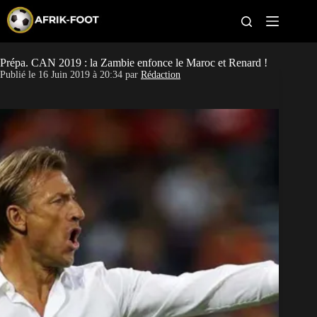
S
k
i
p
t
Prépa. CAN 2019 : la Zambie enfonce le Maroc et Renard !
CAN féminine
o
Publié le
16 Juin 2019 à 20:34
par
Rédaction
c
o
CAN 2027
n
t
Pays
e
n
t
Clubs
Classement
Paris sportifs