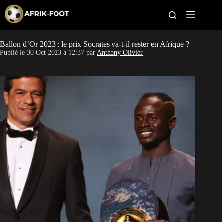
S
k
i
p
t
Ballon d’Or 2023 : le prix Socrates va-t-il rester en Afrique ?
CAN féminine
o
Publié le
30 Oct 2023 à 12:37
par
Anthony Olivier
c
o
CAN 2027
n
t
Pays
e
n
t
Clubs
Classement
Paris sportifs