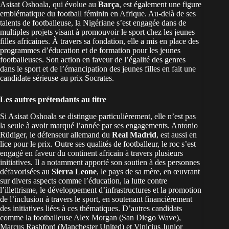
Asisat Oshoala, qui évolue au
Barça
, est également une figure
emblématique du football féminin en Afrique. Au-delà de ses
talents de footballeuse, la Nigériane s’est engagée dans de
multiples projets visant à promouvoir le sport chez les jeunes
filles africaines. À travers sa fondation, elle a mis en place des
programmes d’éducation et de formation pour les jeunes
footballeuses. Son action en faveur de l’égalité des genres
dans le sport et de l’émancipation des jeunes filles en fait une
candidate sérieuse au prix Socrates.
Les autres prétendants au titre
Si Asisat Oshoala se distingue particulièrement, elle n’est pas
la seule à avoir marqué l’année par ses engagements. Antonio
Rüdiger, le défenseur allemand du
Real Madrid
, est aussi en
lice pour le prix. Outre ses qualités de footballeur, le roc s’est
engagé en faveur du continent africain à travers plusieurs
initiatives. Il a notamment apporté son soutien à des personnes
défavorisées au
Sierra Leone
, le pays de sa mère, en œuvrant
sur divers aspects comme l’éducation, la lutte contre
l’illettrisme, le développement d’infrastructures et la promotion
de l’inclusion à travers le sport, en soutenant financièrement
des initiatives liées à ces thématiques. D’autres candidats
comme la footballeuse Alex Morgan (San Diego Wave),
Marcus Rashford (Manchester United) et Vinicius Junior