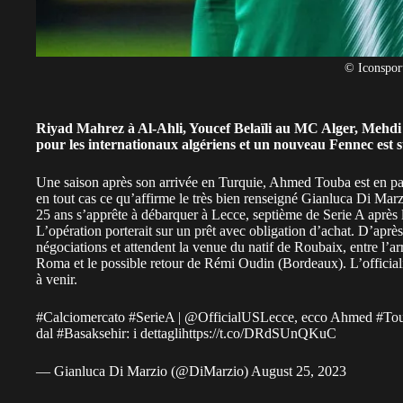
© Iconspor
Riyad Mahrez à Al-Ahli, Youcef Belaïli au MC Alger, Mehdi
pour les
internationaux algériens
et un nouveau Fennec est su
Une saison après son arrivée en Turquie, Ahmed Touba est en pass
en tout cas ce qu’affirme le très bien renseigné Gianluca Di Marzio
25 ans s’apprête à débarquer à Lecce, septième de Serie A après la
L’opération porterait sur un prêt avec obligation d’achat. D’après
négociations et attendent la venue du natif de Roubaix, entre l’ar
Roma et le possible retour de Rémi Oudin (Bordeaux). L’officialisa
à venir.
#Calciomercato
#SerieA
|
@OfficialUSLecce
, ecco Ahmed
#To
dal
#Basaksehir
: i dettagli
https://t.co/DRdSUnQKuC
— Gianluca Di Marzio (@DiMarzio)
August 25, 2023