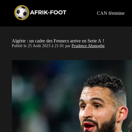
S
k
i
CAN féminine
p
t
o
c
o
Algérie : un cadre des Fennecs arrive en Serie A !
n
Publié le
25 Août 2023 à 21:01
par
Prudence Ahanogbe
t
e
n
t